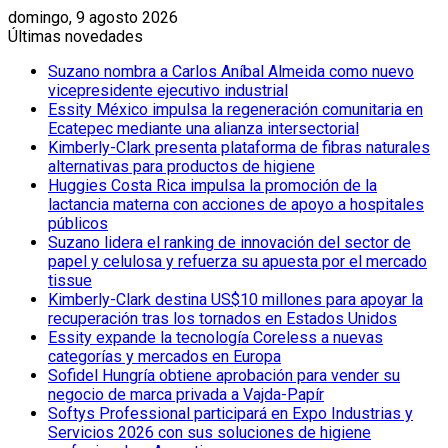
domingo, 9 agosto 2026
Últimas novedades
Suzano nombra a Carlos Aníbal Almeida como nuevo
vicepresidente ejecutivo industrial
Essity México impulsa la regeneración comunitaria en
Ecatepec mediante una alianza intersectorial
Kimberly-Clark presenta plataforma de fibras naturales
alternativas para productos de higiene
Huggies Costa Rica impulsa la promoción de la
lactancia materna con acciones de apoyo a hospitales
públicos
Suzano lidera el ranking de innovación del sector de
papel y celulosa y refuerza su apuesta por el mercado
tissue
Kimberly-Clark destina US$10 millones para apoyar la
recuperación tras los tornados en Estados Unidos
Essity expande la tecnología Coreless a nuevas
categorías y mercados en Europa
Sofidel Hungría obtiene aprobación para vender su
negocio de marca privada a Vajda-Papír
Softys Professional participará en Expo Industrias y
Servicios 2026 con sus soluciones de higiene