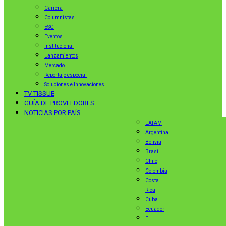
Carrera
Columnistas
ESG
Eventos
Institucional
Lanzamientos
Mercado
Reportaje especial
Soluciones e Innovaciones
TV TISSUE
GUÍA DE PROVEEDORES
NOTICIAS POR PAÍS
LATAM
Argentina
Bolivia
Brasil
Chile
Colombia
Costa
Rica
Cuba
Ecuador
El