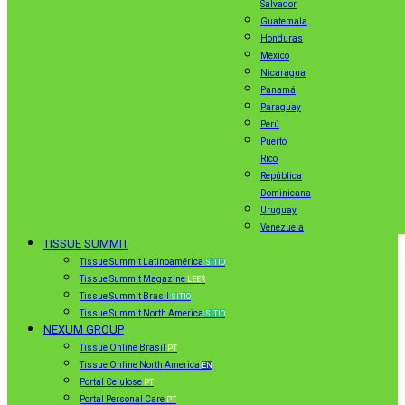
Salvador
Guatemala
Honduras
México
Nicaragua
Panamá
Paraguay
Perú
Puerto
Rico
República
Dominicana
Uruguay
Venezuela
TISSUE SUMMIT
Tissue Summit Latinoamérica
SITIO
Tissue Summit Magazine
LEER
Tissue Summit Brasil
SITIO
Tissue Summit North America
SITIO
NEXUM GROUP
Tissue Online Brasil
PT
Tissue Online North America
EN
Portal Celulose
PT
Portal Personal Care
PT