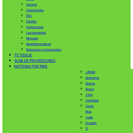
Carrera
Columnistas
ESG
Eventos
Institucional
Lanzamientos
Mercado
Reportaje especial
Soluciones e Innovaciones
TV TISSUE
GUÍA DE PROVEEDORES
NOTICIAS POR PAÍS
LATAM
Argentina
Bolivia
Brasil
Chile
Colombia
Costa
Rica
Cuba
Ecuador
El