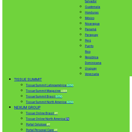
Salvador
Guatemala
Honduras
México
Nicaragua
Panamá
Paraguay
Perú
Puerto
Rico
República
Dominicana
Uruguay
Venezuela
TISSUE SUMMIT
Tissue Summit Latinoamérica
SITIO
Tissue Summit Magazine
LEER
Tissue Summit Brasil
SITIO
Tissue Summit North America
SITIO
NEXUM GROUP
Tissue Online Brasil
PT
Tissue Online North America
EN
Portal Celulose
PT
Portal Personal Care
PT