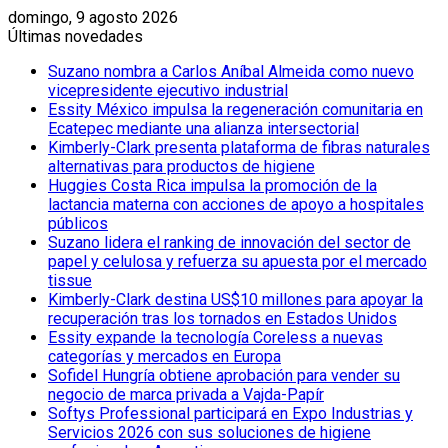
domingo, 9 agosto 2026
Últimas novedades
Suzano nombra a Carlos Aníbal Almeida como nuevo
vicepresidente ejecutivo industrial
Essity México impulsa la regeneración comunitaria en
Ecatepec mediante una alianza intersectorial
Kimberly-Clark presenta plataforma de fibras naturales
alternativas para productos de higiene
Huggies Costa Rica impulsa la promoción de la
lactancia materna con acciones de apoyo a hospitales
públicos
Suzano lidera el ranking de innovación del sector de
papel y celulosa y refuerza su apuesta por el mercado
tissue
Kimberly-Clark destina US$10 millones para apoyar la
recuperación tras los tornados en Estados Unidos
Essity expande la tecnología Coreless a nuevas
categorías y mercados en Europa
Sofidel Hungría obtiene aprobación para vender su
negocio de marca privada a Vajda-Papír
Softys Professional participará en Expo Industrias y
Servicios 2026 con sus soluciones de higiene