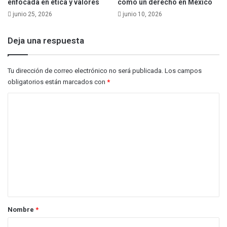
enfocada en ética y valores
como un derecho en México
junio 25, 2026
junio 10, 2026
Deja una respuesta
Tu dirección de correo electrónico no será publicada.
Los campos
obligatorios están marcados con
*
C
o
m
e
n
t
a
r
Nombre
*
i