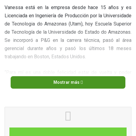
Vanessa está en la empresa desde hace 15 años y es
Licenciada en Ingeniería de Producción por la Universidade
de Tecnologia do Amazonas (Utam), hoy Escuela Superior
de Tecnología de la Universidade do Estado do Amazonas.
Se incorporó a P&G en la carrera técnica, pasó al área
gerencial durante años y pasó los últimos 18 meses
trabajando en Boston, Estados Unidos.
“Para mí es una doble felicidad estar de vuelta y poder
liderar esta organización tan importante para los negocios
Mostrar más
de P&G en Brasil y América Latina. Manaus es mi casa,
seguí muchas de las transformaciones de P&G en Manaus
y volver a la planta donde comencé con este desafío tan
importante es una gran responsabilidad para el negocio,
con las personas que hacen la diferencia todos los días en
la planta y con la comunidad, pero también una alegría”,