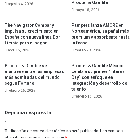
Procter & Gamble
agosto 4, 2026
período de hasta 18 meses a partir de la fecha de
mayo 18, 2026
nacimiento o adopción de tu hijo.
The Navigator Company
Pampers lanza AMORE en
“En P&G, las madres recibieron un reembolso para cubrir
impulsa su crecimiento en
Norteamérica, su pañal más
España con nueva línea Don
premium y absorbente hasta
los gastos de cuidado de niños cuando cerraron las
Limpio para el hogar
la fecha
guarderías. También nos preocupamos por mantener en
abril 16, 2026
marzo 23, 2026
casa a todas las empleadas que estaban embarazadas,
para que pudieran trabajar con seguridad”, destacó el
Procter & Gamble se
Procter & Gamble México
entonces fabricante de Manaus, Adriano Maturino.
mantiene entre las empresas
celebra su primer “Interns
más admiradas del mundo
Day” con enfoque en
según Fortune
integración y desarrollo de
Fuente
Jornal do Commercio
P&G
talento
febrero 26, 2026
febrero 16, 2026
Deja una respuesta
Tu dirección de correo electrónico no será publicada.
Los campos
obligatorios están marcados con
*