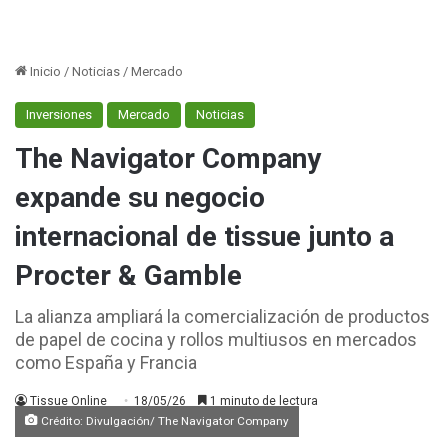
Inicio
/
Noticias
/
Mercado
Inversiones
Mercado
Noticias
The Navigator Company
expande su negocio
internacional de tissue junto a
Procter & Gamble
La alianza ampliará la comercialización de productos
de papel de cocina y rollos multiusos en mercados
como España y Francia
Tissue Online
18/05/26
1 minuto de lectura
Crédito: Divulgación/ The Navigator Company