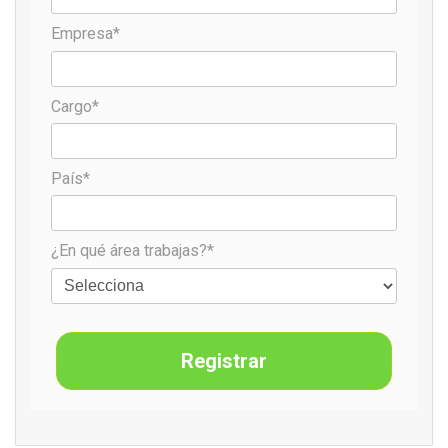
Empresa*
La compañía agregó que la colaboración permitirá generar
nuevas oportunidades de crecimiento para el segmento en
diferentes mercados internacionales.
Cargo*
Fuente
The Navigator Company
País*
¿En qué área trabajas?*
Registrar