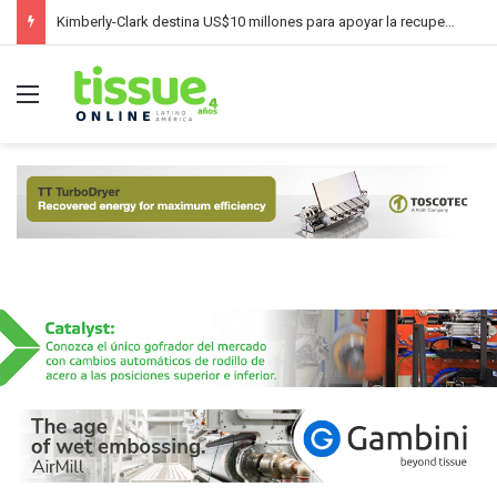
Kimberly-Clark destina US$10 millones para apoyar la recuperación tras los tornados en Estados Unidos
Menú