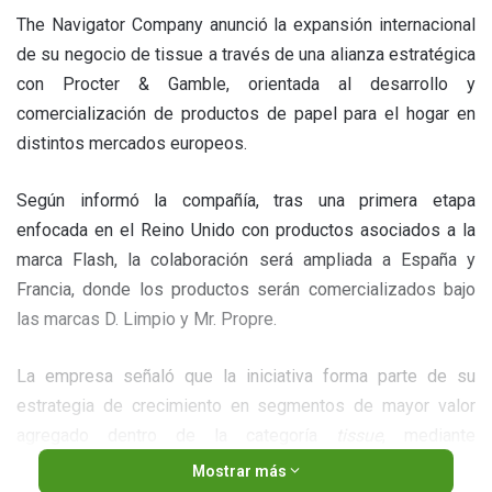
The Navigator Company anunció la expansión internacional
de su negocio de tissue a través de una alianza estratégica
con Procter & Gamble, orientada al desarrollo y
comercialización de productos de papel para el hogar en
distintos mercados europeos.
Según informó la compañía, tras una primera etapa
enfocada en el Reino Unido con productos asociados a la
marca Flash, la colaboración será ampliada a España y
Francia, donde los productos serán comercializados bajo
las marcas D. Limpio y Mr. Propre.
La empresa señaló que la iniciativa forma parte de su
estrategia de crecimiento en segmentos de mayor valor
agregado dentro de la categoría
tissue
, mediante
soluciones de marca enfocadas en calidad y diferenciación.
Mostrar más