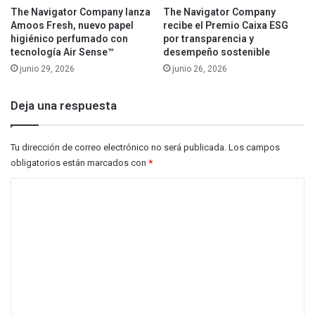
The Navigator Company lanza
The Navigator Company
Amoos Fresh, nuevo papel
recibe el Premio Caixa ESG
higiénico perfumado con
por transparencia y
tecnología Air Sense™
desempeño sostenible
junio 29, 2026
junio 26, 2026
Deja una respuesta
Tu dirección de correo electrónico no será publicada.
Los campos
obligatorios están marcados con
*
C
o
m
e
n
t
a