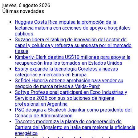
jueves, 6 agosto 2026
Últimas novedades
Huggies Costa Rica impulsa la promoción de la
lactancia materna con acciones de apoyo a hospitales
públicos
Suzano lidera el ranking de innovación del sector de
papel y celulosa y refuerza su apuesta por el mercado
tissue
Kimberly-Clark destina US$10 millones para apoyar la
recuperación tras los tornados en Estados Unidos
Essity expande la tecnología Coreless a nuevas
categorías y mercados en Europa
Sofidel Hungría obtiene aprobación para vender su
negocio de marca privada a Vajda-Papír
Softys Professional participará en Expo Industrias y
Servicios 2026 con sus soluciones de higiene
profesional en Argentina
P&G designa a Shailesh Jejurikar como presidente del
Consejo de Administración
Toscotec moderniza la planta de cogeneración de
Cartiera del Vignaletto en Italia para mejorar la eficiencia
energética