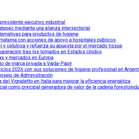
esidente ejecutivo industrial
tepec mediante una alianza intersectorial
lternativas para productos de higiene
 materna con acciones de apoyo a hospitales públicos
el y celulosa y refuerza su apuesta por el mercado tissue
cuperación tras los tornados en Estados Unidos
ías y mercados en Europa
io de marca privada a Vajda-Papír
vicios 2026 con sus soluciones de higiene profesional en Argent
onsejo de Administración
el Vignaletto en Italia para mejorar la eficiencia energética
cial como principal generadora de valor de la cadena forestoindu