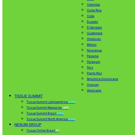
Colombia
Costa Rica
Cuba
Ecuador
El Salvador
Guatemala
Honduras
México
Nicaragua
Panamá
Paraguay
Perú
Puerto Rico
República Dominicana
Uruguay
Venezuela
TISSUE SUMMIT
Tissue Summit Latinoamérica
SITIO
Tissue Summit Magazine
LEER
Tissue Summit Brasil
SITIO
Tissue Summit North America
SITIO
NEXUM GROUP
Tissue Online Brasil
PT