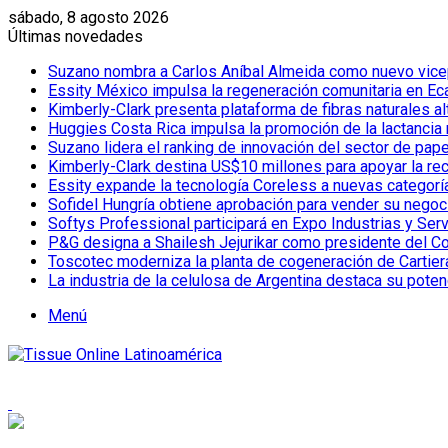
sábado, 8 agosto 2026
Últimas novedades
Suzano nombra a Carlos Aníbal Almeida como nuevo vicepr
Essity México impulsa la regeneración comunitaria en Eca
Kimberly-Clark presenta plataforma de fibras naturales a
Huggies Costa Rica impulsa la promoción de la lactancia
Suzano lidera el ranking de innovación del sector de pap
Kimberly-Clark destina US$10 millones para apoyar la re
Essity expande la tecnología Coreless a nuevas categor
Sofidel Hungría obtiene aprobación para vender su negoc
Softys Professional participará en Expo Industrias y Ser
P&G designa a Shailesh Jejurikar como presidente del C
Toscotec moderniza la planta de cogeneración de Cartiera d
La industria de la celulosa de Argentina destaca su poten
Menú