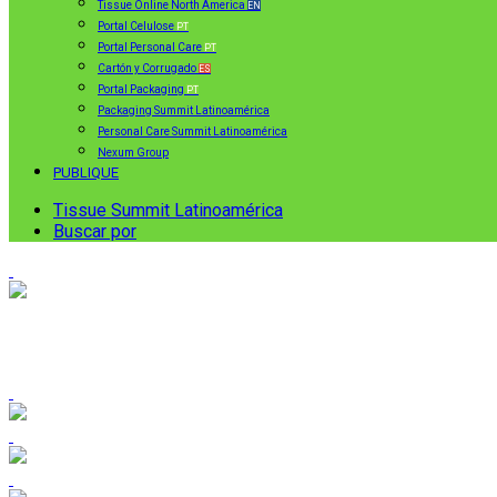
Tissue Online North America
EN
Portal Celulose
PT
Portal Personal Care
PT
Cartón y Corrugado
ES
Portal Packaging
PT
Packaging Summit Latinoamérica
Personal Care Summit Latinoamérica
Nexum Group
PUBLIQUE
Tissue Summit Latinoamérica
Buscar por