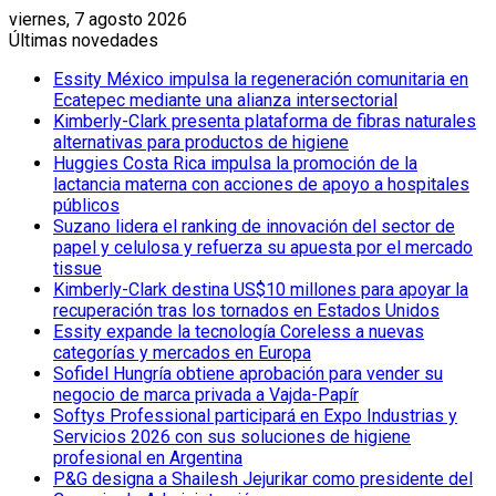
viernes, 7 agosto 2026
Últimas novedades
Essity México impulsa la regeneración comunitaria en
Ecatepec mediante una alianza intersectorial
Kimberly-Clark presenta plataforma de fibras naturales
alternativas para productos de higiene
Huggies Costa Rica impulsa la promoción de la
lactancia materna con acciones de apoyo a hospitales
públicos
Suzano lidera el ranking de innovación del sector de
papel y celulosa y refuerza su apuesta por el mercado
tissue
Kimberly-Clark destina US$10 millones para apoyar la
recuperación tras los tornados en Estados Unidos
Essity expande la tecnología Coreless a nuevas
categorías y mercados en Europa
Sofidel Hungría obtiene aprobación para vender su
negocio de marca privada a Vajda-Papír
Softys Professional participará en Expo Industrias y
Servicios 2026 con sus soluciones de higiene
profesional en Argentina
P&G designa a Shailesh Jejurikar como presidente del