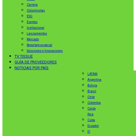
Carrera
Columnistas
ESG
Eventos
Institucional
Lanzamientos
Mercado
Reportaje especial
Soluciones e Innovaciones
TV TISSUE
GUÍA DE PROVEEDORES
NOTICIAS POR PAÍS
LATAM
Argentina
Bolivia
Brasil
Chile
Colombia
Costa
Rica
Cuba
Ecuador
El