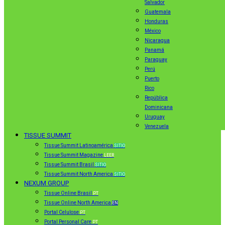
Salvador
Guatemala
Honduras
México
Nicaragua
Panamá
Paraguay
Perú
Puerto
Rico
República
Dominicana
Uruguay
Venezuela
TISSUE SUMMIT
Tissue Summit Latinoamérica
SITIO
Tissue Summit Magazine
LEER
Tissue Summit Brasil
SITIO
Tissue Summit North America
SITIO
NEXUM GROUP
Tissue Online Brasil
PT
Tissue Online North America
EN
Portal Celulose
PT
Portal Personal Care
PT