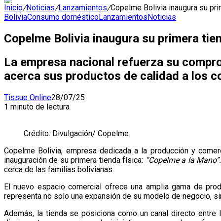
Inicio
/
Noticias
/
Lanzamientos
/
Copelme Bolivia inaugura su pri
Bolivia
Consumo doméstico
Lanzamientos
Noticias
Copelme Bolivia inaugura su primera tie
La empresa nacional refuerza su comprom
acerca sus productos de calidad a los 
Tissue Online
28/07/25
1 minuto de lectura
Crédito: Divulgación/ Copelme
Copelme Bolivia, empresa dedicada a la producción y comercia
inauguración de su primera tienda física:
“Copelme a la Mano”
cerca de las familias bolivianas.
El nuevo espacio comercial ofrece una amplia gama de produ
representa no solo una expansión de su modelo de negocio, sin
Además, la tienda se posiciona como un canal directo entre