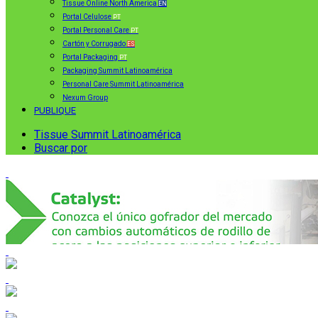
Tissue Online North America
EN
Portal Celulose
PT
Portal Personal Care
PT
Cartón y Corrugado
ES
Portal Packaging
PT
Packaging Summit Latinoamérica
Personal Care Summit Latinoamérica
Nexum Group
PUBLIQUE
Tissue Summit Latinoamérica
Buscar por