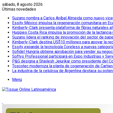
sábado, 8 agosto 2026
Últimas novedades
Suzano nombra a Carlos Aníbal Almeida como nuevo vicepr
Essity México impulsa la regeneración comunitaria en Eca
Kimberly-Clark presenta plataforma de fibras naturales a
Huggies Costa Rica impulsa la promoción de la lactancia
Suzano lidera el ranking de innovación del sector de pap
Kimberly-Clark destina US$10 millones para apoyar la re
Essity expande la tecnología Coreless a nuevas categor
Sofidel Hungría obtiene aprobación para vender su negoc
Softys Professional participará en Expo Industrias y Ser
P&G designa a Shailesh Jejurikar como presidente del C
Toscotec moderniza la planta de cogeneración de Cartiera d
La industria de la celulosa de Argentina destaca su poten
Menú