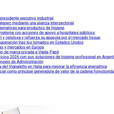
esidente ejecutivo industrial
tepec mediante una alianza intersectorial
lternativas para productos de higiene
 materna con acciones de apoyo a hospitales públicos
el y celulosa y refuerza su apuesta por el mercado tissue
cuperación tras los tornados en Estados Unidos
ías y mercados en Europa
io de marca privada a Vajda-Papír
vicios 2026 con sus soluciones de higiene profesional en Argent
onsejo de Administración
el Vignaletto en Italia para mejorar la eficiencia energética
cial como principal generadora de valor de la cadena forestoindu