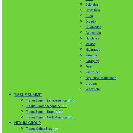
Colombia
Costa Rica
Cuba
Ecuador
El Salvador
Guatemala
Honduras
México
Nicaragua
Panamá
Paraguay
Perú
Puerto Rico
República Dominicana
Uruguay
Venezuela
TISSUE SUMMIT
Tissue Summit Latinoamérica
SITIO
Tissue Summit Magazine
LEER
Tissue Summit Brasil
SITIO
Tissue Summit North America
SITIO
NEXUM GROUP
Tissue Online Brasil
PT