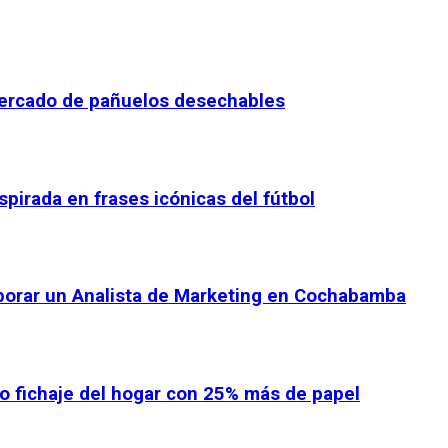
 mercado de pañuelos desechables
spirada en frases icónicas del fútbol
rporar un Analista de Marketing en Cochabamba
vo fichaje del hogar con 25% más de papel