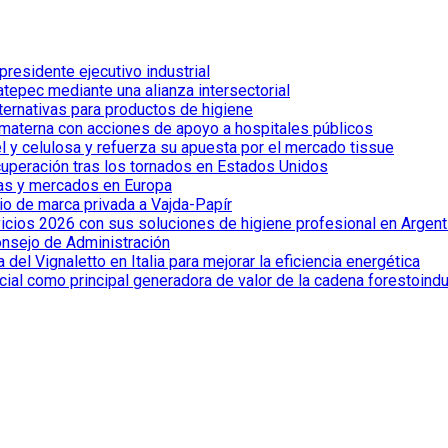
esidente ejecutivo industrial
tepec mediante una alianza intersectorial
lternativas para productos de higiene
 materna con acciones de apoyo a hospitales públicos
el y celulosa y refuerza su apuesta por el mercado tissue
cuperación tras los tornados en Estados Unidos
ías y mercados en Europa
io de marca privada a Vajda-Papír
vicios 2026 con sus soluciones de higiene profesional en Argent
onsejo de Administración
el Vignaletto en Italia para mejorar la eficiencia energética
cial como principal generadora de valor de la cadena forestoindu