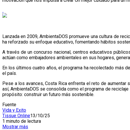
motivación que nos impulsa a crear Un mejor cuidado para un m
Lanzada en 2009, AmbientaDOS promueve una cultura de reciclaj
ha reforzado su enfoque educativo, fomentando hábitos sosten
A través de un concurso nacional, centros educativos públicos
actúan como embajadores ambientales en sus hogares, generand
En los últimos cuatro años, el programa ha recolectado más de
el país.
Pese a los avances, Costa Rica enfrenta el reto de aumentar s
así, AmbientaDOS se consolida como el programa de reciclaje 
propósito: construir un futuro más sostenible.
Fuente
Vida y Exito
Tissue Online
13/10/25
1 minuto de lectura
Mostrar más