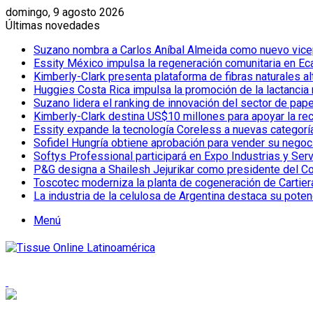
domingo, 9 agosto 2026
Últimas novedades
Suzano nombra a Carlos Aníbal Almeida como nuevo vicepr
Essity México impulsa la regeneración comunitaria en Eca
Kimberly-Clark presenta plataforma de fibras naturales a
Huggies Costa Rica impulsa la promoción de la lactancia
Suzano lidera el ranking de innovación del sector de pap
Kimberly-Clark destina US$10 millones para apoyar la re
Essity expande la tecnología Coreless a nuevas categor
Sofidel Hungría obtiene aprobación para vender su negoc
Softys Professional participará en Expo Industrias y Ser
P&G designa a Shailesh Jejurikar como presidente del C
Toscotec moderniza la planta de cogeneración de Cartiera d
La industria de la celulosa de Argentina destaca su poten
Menú