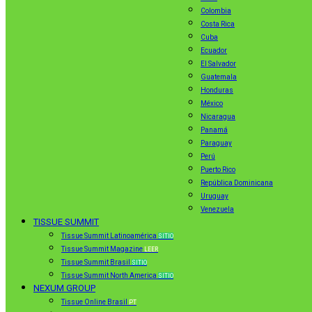
Colombia
Costa Rica
Cuba
Ecuador
El Salvador
Guatemala
Honduras
México
Nicaragua
Panamá
Paraguay
Perú
Puerto Rico
República Dominicana
Uruguay
Venezuela
TISSUE SUMMIT
Tissue Summit Latinoamérica
SITIO
Tissue Summit Magazine
LEER
Tissue Summit Brasil
SITIO
Tissue Summit North America
SITIO
NEXUM GROUP
Tissue Online Brasil
PT