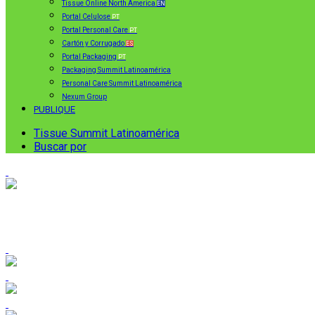
Tissue Online North America
EN
Portal Celulose
PT
Portal Personal Care
PT
Cartón y Corrugado
ES
Portal Packaging
PT
Packaging Summit Latinoamérica
Personal Care Summit Latinoamérica
Nexum Group
PUBLIQUE
Tissue Summit Latinoamérica
Buscar por