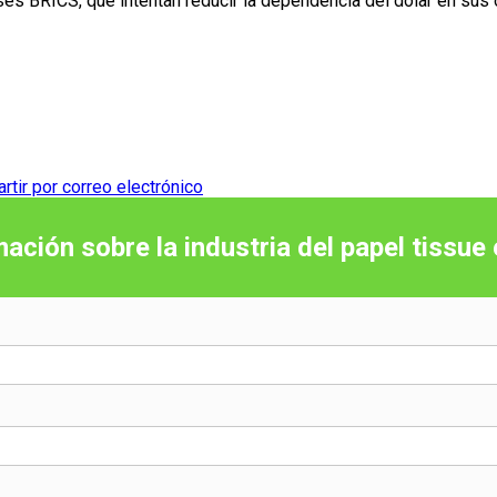
íses BRICS, que intentan reducir la dependencia del dólar en su
tir por correo electrónico
mación sobre la industria del papel tissue