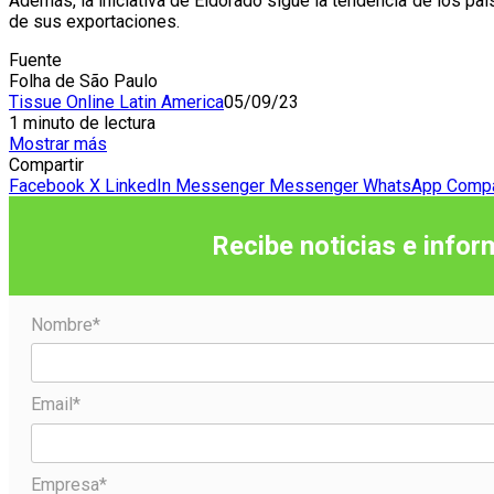
Además, la iniciativa de Eldorado sigue la tendencia de los pa
de sus exportaciones.
Fuente
Folha de São Paulo
Tissue Online Latin America
05/09/23
1 minuto de lectura
Mostrar más
Compartir
Facebook
X
LinkedIn
Messenger
Messenger
WhatsApp
Compar
Recibe noticias e infor
Nombre*
Email*
Empresa*