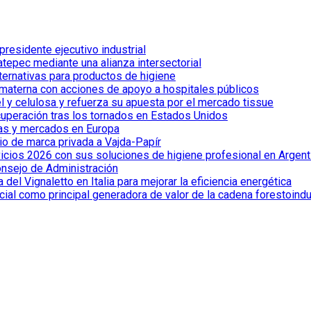
esidente ejecutivo industrial
tepec mediante una alianza intersectorial
lternativas para productos de higiene
 materna con acciones de apoyo a hospitales públicos
el y celulosa y refuerza su apuesta por el mercado tissue
cuperación tras los tornados en Estados Unidos
ías y mercados en Europa
io de marca privada a Vajda-Papír
vicios 2026 con sus soluciones de higiene profesional en Argent
onsejo de Administración
el Vignaletto en Italia para mejorar la eficiencia energética
cial como principal generadora de valor de la cadena forestoindu