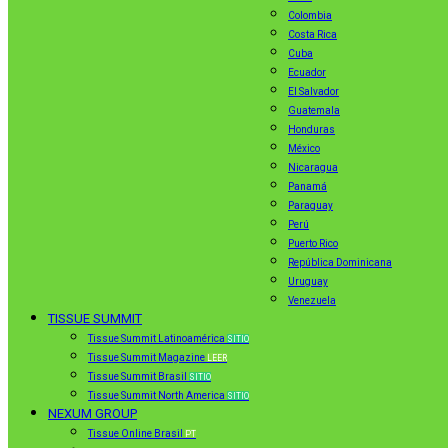
Colombia
Costa Rica
Cuba
Ecuador
El Salvador
Guatemala
Honduras
México
Nicaragua
Panamá
Paraguay
Perú
Puerto Rico
República Dominicana
Uruguay
Venezuela
TISSUE SUMMIT
Tissue Summit Latinoamérica
SITIO
Tissue Summit Magazine
LEER
Tissue Summit Brasil
SITIO
Tissue Summit North America
SITIO
NEXUM GROUP
Tissue Online Brasil
PT