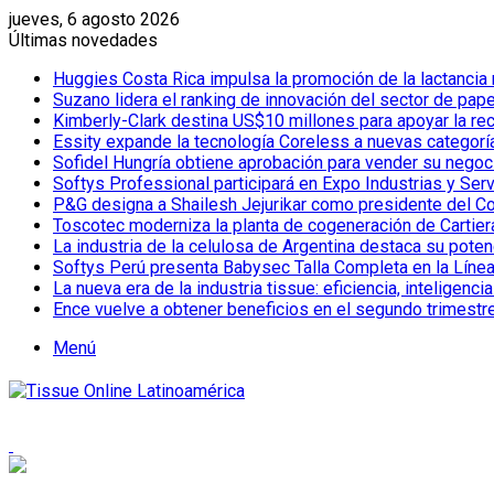
jueves, 6 agosto 2026
Últimas novedades
Huggies Costa Rica impulsa la promoción de la lactancia
Suzano lidera el ranking de innovación del sector de pap
Kimberly-Clark destina US$10 millones para apoyar la re
Essity expande la tecnología Coreless a nuevas categor
Sofidel Hungría obtiene aprobación para vender su negoc
Softys Professional participará en Expo Industrias y Ser
P&G designa a Shailesh Jejurikar como presidente del C
Toscotec moderniza la planta de cogeneración de Cartiera d
La industria de la celulosa de Argentina destaca su poten
Softys Perú presenta Babysec Talla Completa en la Líne
La nueva era de la industria tissue: eficiencia, inteligenci
Ence vuelve a obtener beneficios en el segundo trimestr
Menú