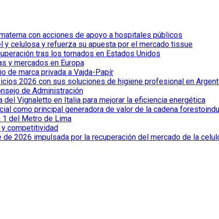
 materna con acciones de apoyo a hospitales públicos
el y celulosa y refuerza su apuesta por el mercado tissue
cuperación tras los tornados en Estados Unidos
ías y mercados en Europa
io de marca privada a Vajda-Papír
vicios 2026 con sus soluciones de higiene profesional en Argent
onsejo de Administración
el Vignaletto en Italia para mejorar la eficiencia energética
cial como principal generadora de valor de la cadena forestoindu
a 1 del Metro de Lima
a y competitividad
e de 2026 impulsada por la recuperación del mercado de la celu