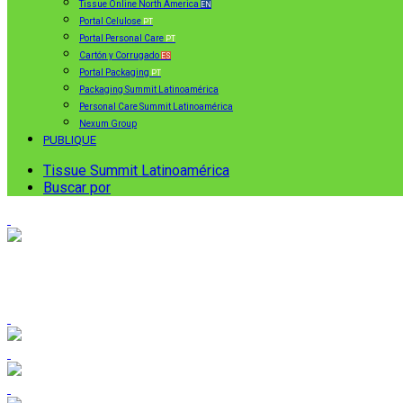
Tissue Online North America
EN
Portal Celulose
PT
Portal Personal Care
PT
Cartón y Corrugado
ES
Portal Packaging
PT
Packaging Summit Latinoamérica
Personal Care Summit Latinoamérica
Nexum Group
PUBLIQUE
Tissue Summit Latinoamérica
Buscar por