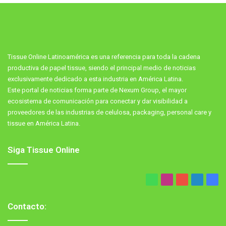
Tissue Online Latinoamérica es una referencia para toda la cadena
productiva de papel tissue, siendo el principal medio de noticias
exclusivamente dedicado a esta industria en América Latina.
Este portal de noticias forma parte de Nexum Group, el mayor
ecosistema de comunicación para conectar y dar visibilidad a
proveedores de las industrias de celulosa, packaging, personal care y
tissue en América Latina.
Siga Tissue Online
WhatsApp
Instagram
YouTube
LinkedIn
Fac
Contacto: