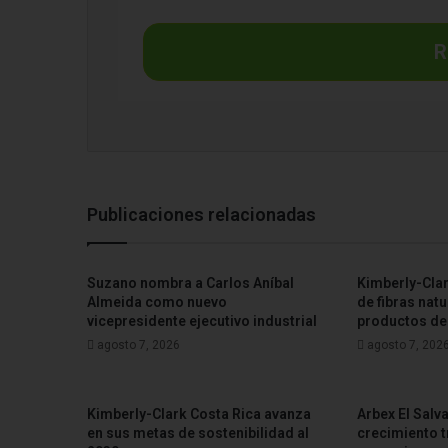
R
Publicaciones relacionadas
Suzano nombra a Carlos Aníbal
Kimberly-Cla
Almeida como nuevo
de fibras natu
vicepresidente ejecutivo industrial
productos de
agosto 7, 2026
agosto 7, 202
Kimberly-Clark Costa Rica avanza
Arbex El Salv
en sus metas de sostenibilidad al
crecimiento tr