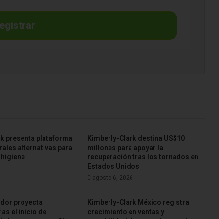
egistrar
rk presenta plataforma
Kimberly-Clark destina US$10
rales alternativas para
millones para apoyar la
 higiene
recuperación tras los tornados en
Estados Unidos
6
agosto 6, 2026
ador proyecta
Kimberly-Clark México registra
as el inicio de
crecimiento en ventas y