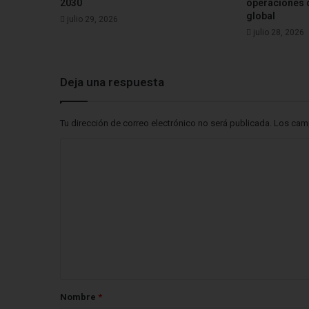
2030
operaciones 
global
julio 29, 2026
julio 28, 2026
Deja una respuesta
Tu dirección de correo electrónico no será publicada.
Los cam
C
o
m
e
n
t
a
r
Nombre
*