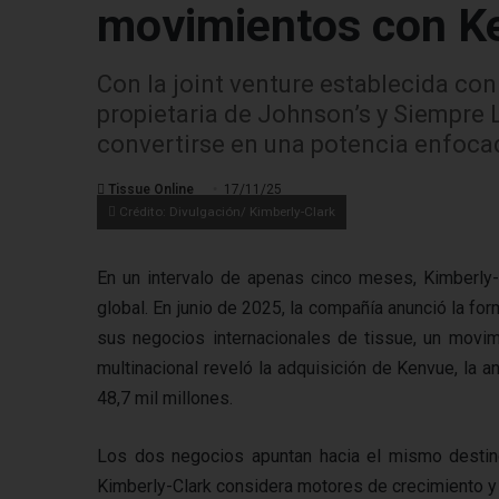
movimientos con K
Con la joint venture establecida con
propietaria de Johnson’s y Siempre L
convertirse en una potencia enfocad
Tissue Online
17/11/25
Crédito: Divulgación/ Kimberly-Clark
En un intervalo de apenas cinco meses, Kimberly-C
global. En junio de 2025, la compañía anunció la fo
sus negocios internacionales de tissue, un movim
multinacional reveló la adquisición de Kenvue, la
48,7 mil millones.
Los dos negocios apuntan hacia el mismo destin
Kimberly-Clark considera motores de crecimiento 