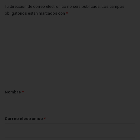
Tu dirección de correo electrónico no será publicada.
Los campos
obligatorios están marcados con
*
C
o
m
e
n
t
a
r
Nombre
*
i
o
*
Correo electrónico
*