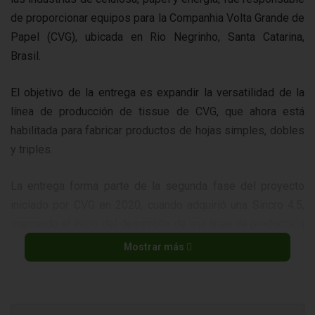
de proporcionar equipos para la Companhia Volta Grande de
Papel (CVG), ubicada en Rio Negrinho, Santa Catarina,
Brasil.
El objetivo de la entrega es expandir la versatilidad de la
línea de producción de tissue de CVG, que ahora está
habilitada para fabricar productos de hojas simples, dobles
y triples.
La entrega forma parte de la segunda fase del proyecto
iniciado por CVG en 2020, cuando adquirió una Sincro 4.5,
marcando el inicio del desarrollo de una línea de producción
de hoja simple. Esta etapa permitió la optimización de
Mostrar más
módulos existentes con nuevas tecnologías de Valmet,
otorgando flexibilidad de producción a la compañía.