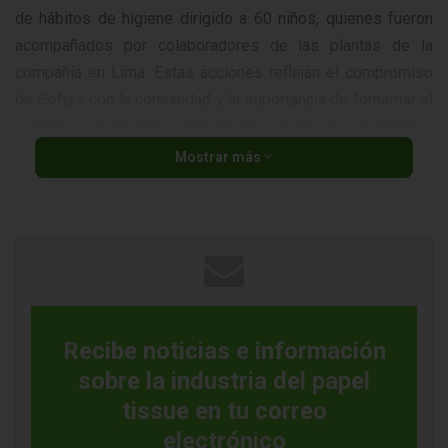
de hábitos de higiene dirigido a 60 niños, quienes fueron
acompañados por colaboradores de las plantas de la
compañía en Lima. Estas acciones reflejan el compromiso
de Softys con la comunidad y la importancia de fomentar el
cuidado y la higiene a través de esfuerzos concretos y
colectivos.
Mostrar más
Con cada jornada de Softys Contigo, la empresa renueva su
propósito de construir cuidado y bienestar en comunidad
mediante acciones que generan un impacto real y duradero.
Recibe noticias e información
sobre la industria del papel
<p><br>
tissue en tu correo
electrónico
Fuente
Softys