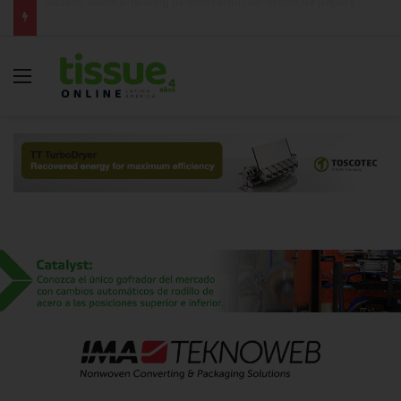
Kimberly-Clark destina US$10 millones para apoyar la recuperación tras los tornados en Estados Unidos
Menú