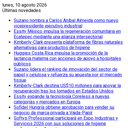
lunes, 10 agosto 2026
Últimas novedades
Suzano nombra a Carlos Aníbal Almeida como nuevo
vicepresidente ejecutivo industrial
Essity México impulsa la regeneración comunitaria en
Ecatepec mediante una alianza intersectorial
Kimberly-Clark presenta plataforma de fibras naturales
alternativas para productos de higiene
Huggies Costa Rica impulsa la promoción de la
lactancia materna con acciones de apoyo a hospitales
públicos
Suzano lidera el ranking de innovación del sector de
papel y celulosa y refuerza su apuesta por el mercado
tissue
Kimberly-Clark destina US$10 millones para apoyar la
recuperación tras los tornados en Estados Unidos
Essity expande la tecnología Coreless a nuevas
categorías y mercados en Europa
Sofidel Hungría obtiene aprobación para vender su
negocio de marca privada a Vajda-Papír
Softys Professional participará en Expo Industrias y
Servicios 2026 con sus soluciones de higiene