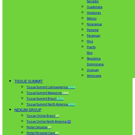
Salvador
Guatemala
Honduras
México
Nicaragua
Panamá
Paraguay
Perú
Puerto
Rico
República
Dominicana
Uruguay
Venezuela
TISSUE SUMMIT
Tissue Summit Latinoamérica
SITIO
Tissue Summit Magazine
LEER
Tissue Summit Brasil
SITIO
Tissue Summit North America
SITIO
NEXUM GROUP
Tissue Online Brasil
PT
Tissue Online North America
EN
Portal Celulose
PT
Portal Personal Care
PT