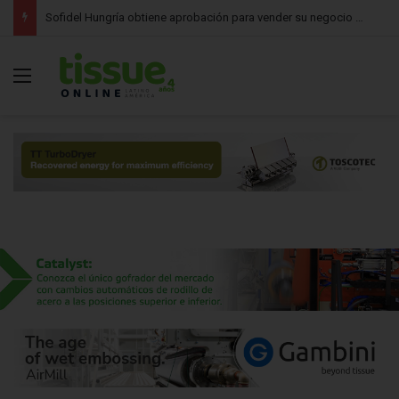
Softys Professional participará en Expo Industrias y Servicios 2026 con sus soluciones de higiene profesional en Argentina
Menú