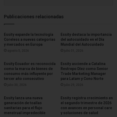
en cuatro fases, lo que evidencia la necesidad de fortalecer
una educación continua sobre salud menstrual.
Publicaciones relacionadas
Para Saba México, garantizar que la información llegue
antes de la experiencia resulta clave para transformar la
Essity expande la tecnología
Essity destaca la importancia
manera en que se vive la menstruación, promoviendo
Coreless a nuevas categorías
del autocuidado en el Día
bienestar, autocuidado y mayor conocimiento desde
y mercados en Europa
Mundial del Autocuidado
edades tempranas.
agosto 5, 2026
julio 31, 2026
Fuente
Noticias Red
Essity Ecuador es reconocida
Essity asciende a Catalina
como la marca de bienes de
Restrepo Díez como Senior
consumo más influyente por
Trade Marketing Manager
tercer año consecutivo
para Latam y Cono Norte
julio 30, 2026
julio 29, 2026
Essity lanza una nueva
Essity registra crecimiento en
generación de toallas
el segundo trimestre de 2026
sanitarias para el flujo
con avances en personal care
menstrual impredecible
y soluciones de salud