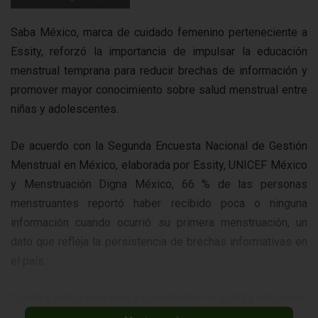
Saba México, marca de cuidado femenino perteneciente a
Essity, reforzó la importancia de impulsar la educación
menstrual temprana para reducir brechas de información y
promover mayor conocimiento sobre salud menstrual entre
niñas y adolescentes.
De acuerdo con la Segunda Encuesta Nacional de Gestión
Menstrual en México, elaborada por Essity, UNICEF México
y Menstruación Digna México, 66 % de las personas
menstruantes reportó haber recibido poca o ninguna
información cuando ocurrió su primera menstruación, un
dato que refleja la persistencia de brechas informativas en
el país.
Frente a este panorama, especialistas en salud y educación
recomiendan iniciar las conversaciones sobre menstruación