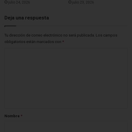
julio 24, 2026
julio 23, 2026
Deja una respuesta
Tu dirección de correo electrónico no será publicada.
Los campos
obligatorios están marcados con
*
C
o
m
e
n
t
a
r
Nombre
*
i
o