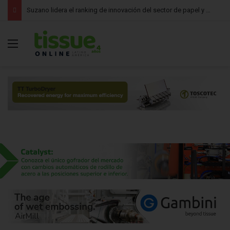
Kimberly-Clark destina US$10 millones para apoyar la recuperación tras los tornados en Estados Unidos
Menú