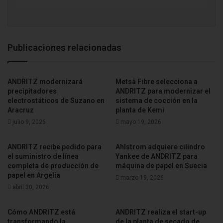
mercados nacional e internacional con un amplio portafolio
de marcas de tissue para consumidores y productos de
marca propia.
Publicaciones relacionadas
Fuente
ANDRITZ
ANDRITZ modernizará
Metsä Fibre selecciona a
precipitadores
ANDRITZ para modernizar el
electrostáticos de Suzano en
sistema de cocción en la
Aracruz
planta de Kemi
julio 9, 2026
mayo 19, 2026
ANDRITZ recibe pedido para
Ahlstrom adquiere cilindro
el suministro de línea
Yankee de ANDRITZ para
completa de producción de
máquina de papel en Suecia
papel en Argelia
marzo 19, 2026
abril 30, 2026
Cómo ANDRITZ está
ANDRITZ realiza el start-up
transformando la
de la planta de secado de