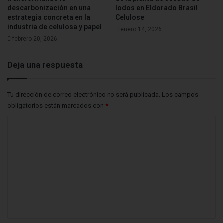
descarbonización en una
lodos en Eldorado Brasil
estrategia concreta en la
Celulose
industria de celulosa y papel
enero 14, 2026
febrero 20, 2026
Deja una respuesta
Tu dirección de correo electrónico no será publicada.
Los campos
obligatorios están marcados con
*
C
o
m
e
n
t
a