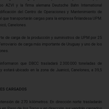
o AZVI y la firma alemana Deutsche Bahn International
edificación del Centro de Operaciones y Mantenimiento de
ral que transportarán cargas para la empresa finlandesa UPM.
nicó, Canelones.
orte de carga de la producción y suministros de UPM por 25
e ferroviario de carga más importante de Uruguay y uno de los
ones.
 informaron que DBCC trasladará 2.300.000 toneladas de
 estará ubicado en la zona de Juanicó, Canelones, a 39,5
ES CARGADOS
tensión de 270 kilómetros. En dirección norte trasladarán
 en Paso de los Toros y en dirección sur vendrán cargados