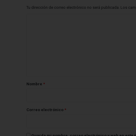
Tu dirección de correo electrónico no será publicada.
Los cam
C
o
m
e
n
t
a
r
Nombre
*
i
o
*
Correo electrónico
*
Guarda mi nombre, correo electrónico y web en este 