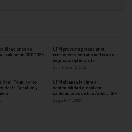
alificaciones de
UPM proyecta potenciar su
la evaluación CDP 2025
crecimiento con una cartera de
negocios optimizada
6
diciembre 12, 2025
a Sami Pauni como
UPM alcanza la cima en
sidente Ejecutivo y
sostenibilidad global con
neral
calificaciones de EcoVadis y CDP
25
agosto 11, 2025