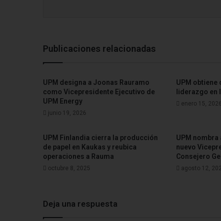
Publicaciones relacionadas
UPM designa a Joonas Rauramo
UPM obtiene c
como Vicepresidente Ejecutivo de
liderazgo en 
UPM Energy
enero 15, 202
junio 19, 2026
UPM Finlandia cierra la producción
UPM nombra 
de papel en Kaukas y reubica
nuevo Vicepre
operaciones a Rauma
Consejero Ge
octubre 8, 2025
agosto 12, 20
Deja una respuesta