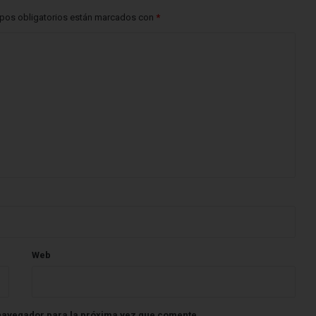
pos obligatorios están marcados con
*
Web
navegador para la próxima vez que comente.