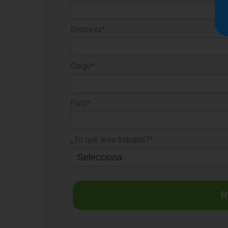
Empresa*
Cargo*
País*
¿En qué área trabajas?*
R