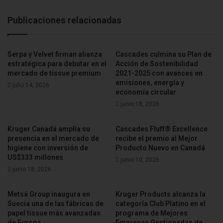
compañía ha sido reconocida durante siete años
consecutivos entre las 100 empresas más sostenibles del
Publicaciones relacionadas
mundo según el ranking Global 100 de Corporate Knights, y
continúa desarrollando soluciones innovadoras en envase,
Serpa y Velvet firman alianza
Cascades culmina su Plan de
higiene y recuperación de materiales, con cerca de 9.000
estratégica para debutar en el
Acción de Sostenibilidad
colaboradores y 60 plantas en América del Norte.
mercado de tissue premium
2021-2025 con avances en
emisiones, energía y
julio 14, 2026
economía circular
Fuente
Cascades
junio 18, 2026
Kruger Canadá amplía su
Cascades Fluff® Excellence
presencia en el mercado de
recibe el premio al Mejor
higiene con inversión de
Producto Nuevo en Canadá
US$333 millones
junio 10, 2026
junio 18, 2026
Metsä Group inaugura en
Kruger Products alcanza la
Suecia una de las fábricas de
categoría Club Platino en el
papel tissue más avanzadas
programa de Mejores
de Europa
Empresas Gestionadas de