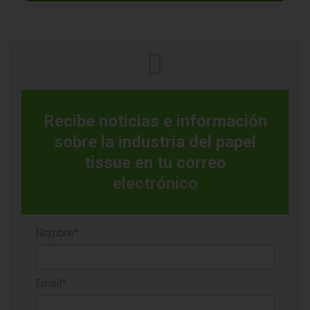
Según detalló la empresa, la nueva línea está
estratégicamente ubicada y contará con una capacidad de
producción de aproximadamente 3 millones de cajas.
Asimismo, su puesta en marcha está prevista para el cuarto
trimestre de 2026, lo que permitirá responder de manera
más eficiente a la demanda de papel higiénico en formatos
regulares y multipack.
Recibe noticias e información
sobre la industria del papel
tissue en tu correo
electrónico
En paralelo, Cascades destacó que esta inversión
Nombre*
contribuirá al mantenimiento de 239 empleos bien
remunerados en la planta de Granby, generando un impacto
positivo en la vitalidad económica de la región de Haute-
Email*
Yamaska. De este modo, la compañía refuerza su
compromiso con las comunidades donde opera,