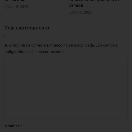
Canadá
junio 8, 2026
junio 5, 2026
Deja una respuesta
Tu dirección de correo electrónico no será publicada.
Los campos
obligatorios están marcados con
*
C
o
m
e
n
t
a
r
Nombre
*