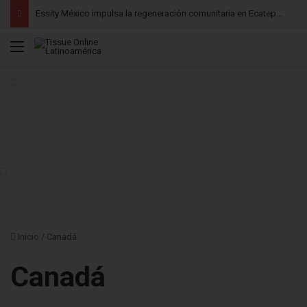
Essity México impulsa la regeneración comunitaria en Ecatepec mediante una alianza intersectorial
Menú
Inicio
/
Canadá
Canadá