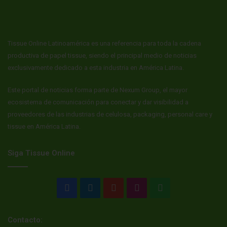
Tissue Online Latinoamérica es una referencia para toda la cadena
productiva de papel tissue, siendo el principal medio de noticias
exclusivamente dedicado a esta industria en América Latina.
Este portal de noticias forma parte de Nexum Group, el mayor
ecosistema de comunicación para conectar y dar visibilidad a
proveedores de las industrias de celulosa, packaging, personal care y
tissue en América Latina.
Siga Tissue Online
Facebook
LinkedIn
YouTube
Instagram
WhatsApp
Contacto: