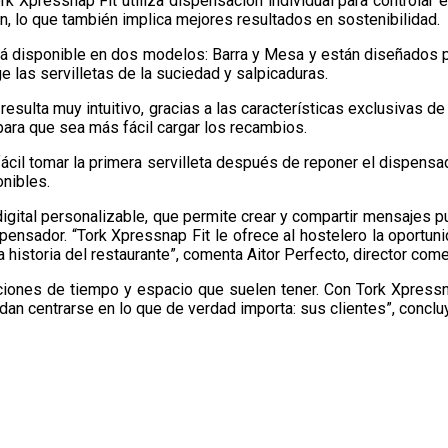
k Xpressnap Fit utiliza dispensación individual para controlar e
an, lo que también implica mejores resultados en sostenibilidad.
stá disponible en dos modelos: Barra y Mesa y están diseñados p
 las servilletas de la suciedad y salpicaduras.
s resulta muy intuitivo, gracias a las características exclusiva
para que sea más fácil cargar los recambios.
ácil tomar la primera servilleta después de reponer el dispensa
onibles.
igital personalizable, que permite crear y compartir mensajes pu
spensador. “Tork Xpressnap Fit le ofrece al hostelero la oportu
la historia del restaurante”, comenta Aitor Perfecto, director com
ciones de tiempo y espacio que suelen tener. Con Tork Xpressna
edan centrarse en lo que de verdad importa: sus clientes”, conclu