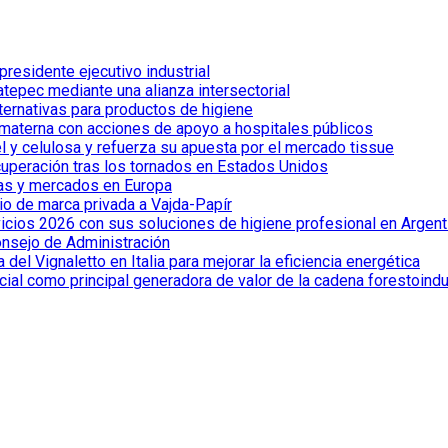
esidente ejecutivo industrial
tepec mediante una alianza intersectorial
lternativas para productos de higiene
 materna con acciones de apoyo a hospitales públicos
el y celulosa y refuerza su apuesta por el mercado tissue
cuperación tras los tornados en Estados Unidos
ías y mercados en Europa
io de marca privada a Vajda-Papír
vicios 2026 con sus soluciones de higiene profesional en Argent
onsejo de Administración
el Vignaletto en Italia para mejorar la eficiencia energética
cial como principal generadora de valor de la cadena forestoindu