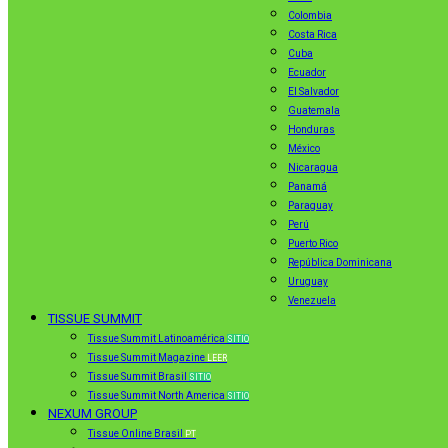
Colombia
Costa Rica
Cuba
Ecuador
El Salvador
Guatemala
Honduras
México
Nicaragua
Panamá
Paraguay
Perú
Puerto Rico
República Dominicana
Uruguay
Venezuela
TISSUE SUMMIT
Tissue Summit Latinoamérica
SITIO
Tissue Summit Magazine
LEER
Tissue Summit Brasil
SITIO
Tissue Summit North America
SITIO
NEXUM GROUP
Tissue Online Brasil
PT