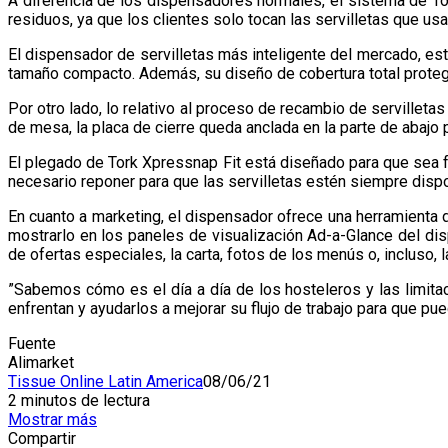
A diferencia de los dispensadores normales, el sistema de Tor
residuos, ya que los clientes solo tocan las servilletas que us
El dispensador de servilletas más inteligente del mercado, e
tamaño compacto. Además, su diseño de cobertura total protege
Por otro lado, lo relativo al proceso de recambio de servilleta
de mesa, la placa de cierre queda anclada en la parte de abajo 
El plegado de Tork Xpressnap Fit está diseñado para que sea f
necesario reponer para que las servilletas estén siempre disp
En cuanto a marketing, el dispensador ofrece una herramienta d
mostrarlo en los paneles de visualización Ad-a-Glance del di
de ofertas especiales, la carta, fotos de los menús o, incluso, 
”Sabemos cómo es el día a día de los hosteleros y las limita
enfrentan y ayudarlos a mejorar su flujo de trabajo para que pu
Fuente
Alimarket
Tissue Online Latin America
08/06/21
2 minutos de lectura
Mostrar más
Compartir