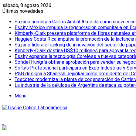
sábado, 8 agosto 2026
Últimas novedades
Suzano nombra a Carlos Aníbal Almeida como nuevo vicepr
Essity México impulsa la regeneración comunitaria en Eca
Kimberly-Clark presenta plataforma de fibras naturales a
Huggies Costa Rica impulsa la promoción de la lactancia
Suzano lidera el ranking de innovación del sector de pap
Kimberly-Clark destina US$10 millones para apoyar la re
Essity expande la tecnología Coreless a nuevas categor
Sofidel Hungría obtiene aprobación para vender su negoc
Softys Professional participará en Expo Industrias y Ser
P&G designa a Shailesh Jejurikar como presidente del C
Toscotec moderniza la planta de cogeneración de Cartiera d
La industria de la celulosa de Argentina destaca su poten
Menú