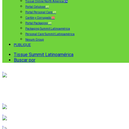
Tissue Online North America
EN
Portal Celulose
PT
Portal Personal Care
PT
Cartón y Corrugado
ES
Portal Packaging
PT
Packaging Summit Latinoamérica
Personal Care Summit Latinoamérica
Nexum Group
PUBLIQUE
Tissue Summit Latinoamérica
Buscar por