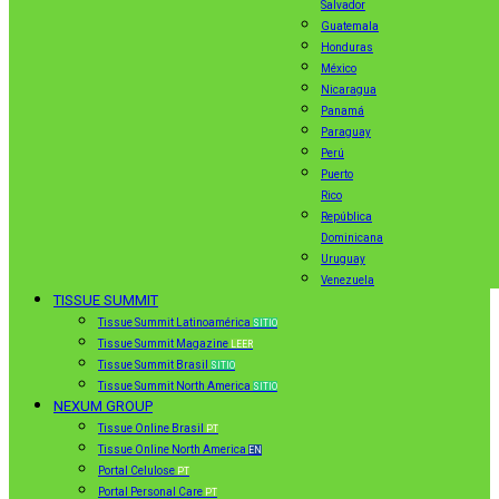
Salvador
Guatemala
Honduras
México
Nicaragua
Panamá
Paraguay
Perú
Puerto
Rico
República
Dominicana
Uruguay
Venezuela
TISSUE SUMMIT
Tissue Summit Latinoamérica
SITIO
Tissue Summit Magazine
LEER
Tissue Summit Brasil
SITIO
Tissue Summit North America
SITIO
NEXUM GROUP
Tissue Online Brasil
PT
Tissue Online North America
EN
Portal Celulose
PT
Portal Personal Care
PT