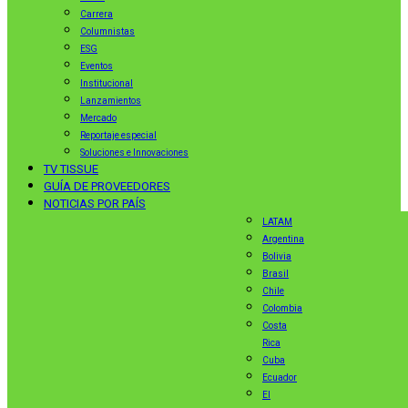
Carrera
Columnistas
ESG
Eventos
Institucional
Lanzamientos
Mercado
Reportaje especial
Soluciones e Innovaciones
TV TISSUE
GUÍA DE PROVEEDORES
NOTICIAS POR PAÍS
LATAM
Argentina
Bolivia
Brasil
Chile
Colombia
Costa
Rica
Cuba
Ecuador
El