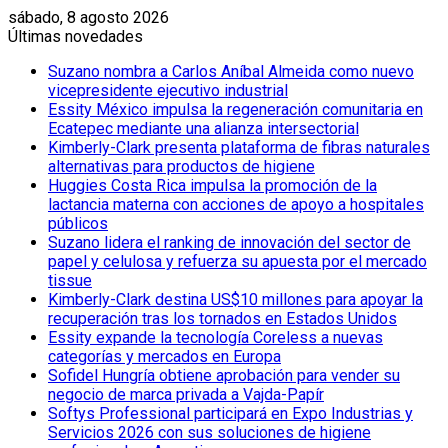
sábado, 8 agosto 2026
Últimas novedades
Suzano nombra a Carlos Aníbal Almeida como nuevo
vicepresidente ejecutivo industrial
Essity México impulsa la regeneración comunitaria en
Ecatepec mediante una alianza intersectorial
Kimberly-Clark presenta plataforma de fibras naturales
alternativas para productos de higiene
Huggies Costa Rica impulsa la promoción de la
lactancia materna con acciones de apoyo a hospitales
públicos
Suzano lidera el ranking de innovación del sector de
papel y celulosa y refuerza su apuesta por el mercado
tissue
Kimberly-Clark destina US$10 millones para apoyar la
recuperación tras los tornados en Estados Unidos
Essity expande la tecnología Coreless a nuevas
categorías y mercados en Europa
Sofidel Hungría obtiene aprobación para vender su
negocio de marca privada a Vajda-Papír
Softys Professional participará en Expo Industrias y
Servicios 2026 con sus soluciones de higiene