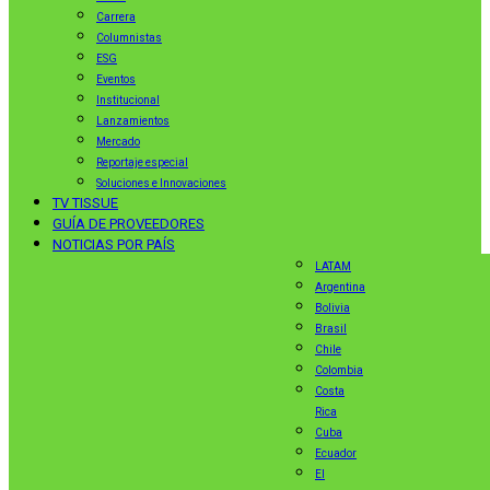
Carrera
Columnistas
ESG
Eventos
Institucional
Lanzamientos
Mercado
Reportaje especial
Soluciones e Innovaciones
TV TISSUE
GUÍA DE PROVEEDORES
NOTICIAS POR PAÍS
LATAM
Argentina
Bolivia
Brasil
Chile
Colombia
Costa
Rica
Cuba
Ecuador
El