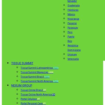
Salvador
Guatemala
Honduras
México
Nicaragua
Panamá
Paraguay
Perú
Puerto
Rico
República
Dominicana
Uruguay
Venezuela
TISSUE SUMMIT
Tissue Summit Latinoamérica
SITIO
Tissue Summit Magazine
LEER
Tissue Summit Brasil
SITIO
Tissue Summit North America
SITIO
NEXUM GROUP
Tissue Online Brasil
PT
Tissue Online North America
EN
Portal Celulose
PT
Portal Personal Care
PT