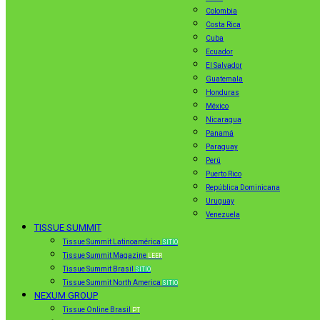
Colombia
Costa Rica
Cuba
Ecuador
El Salvador
Guatemala
Honduras
México
Nicaragua
Panamá
Paraguay
Perú
Puerto Rico
República Dominicana
Uruguay
Venezuela
TISSUE SUMMIT
Tissue Summit Latinoamérica
SITIO
Tissue Summit Magazine
LEER
Tissue Summit Brasil
SITIO
Tissue Summit North America
SITIO
NEXUM GROUP
Tissue Online Brasil
PT