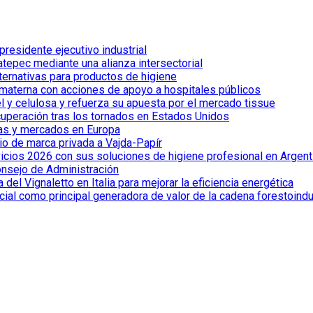
esidente ejecutivo industrial
tepec mediante una alianza intersectorial
lternativas para productos de higiene
 materna con acciones de apoyo a hospitales públicos
el y celulosa y refuerza su apuesta por el mercado tissue
cuperación tras los tornados en Estados Unidos
ías y mercados en Europa
io de marca privada a Vajda-Papír
vicios 2026 con sus soluciones de higiene profesional en Argent
onsejo de Administración
el Vignaletto en Italia para mejorar la eficiencia energética
cial como principal generadora de valor de la cadena forestoindu