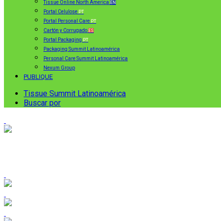
Tissue Online North America
EN
Portal Celulose
PT
Portal Personal Care
PT
Cartón y Corrugado
ES
Portal Packaging
PT
Packaging Summit Latinoamérica
Personal Care Summit Latinoamérica
Nexum Group
PUBLIQUE
Tissue Summit Latinoamérica
Buscar por