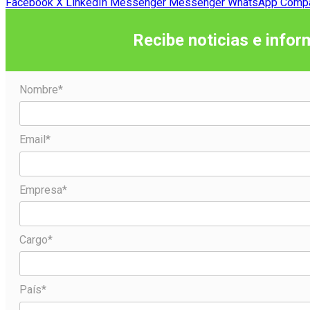
Facebook
X
LinkedIn
Messenger
Messenger
WhatsApp
Compar
Recibe noticias e infor
Nombre*
Email*
Empresa*
Cargo*
País*