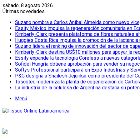
sábado, 8 agosto 2026
Últimas novedades
Suzano nombra a Carlos Aníbal Almeida como nuevo vicepr
Essity México impulsa la regeneración comunitaria en Eca
Kimberly-Clark presenta plataforma de fibras naturales a
Huggies Costa Rica impulsa la promoción de la lactancia
Suzano lidera el ranking de innovación del sector de pap
Kimberly-Clark destina US$10 millones para apoyar la re
Essity expande la tecnología Coreless a nuevas categor
Sofidel Hungría obtiene aprobación para vender su negoc
Softys Professional participará en Expo Industrias y Ser
P&G designa a Shailesh Jejurikar como presidente del C
Toscotec moderniza la planta de cogeneración de Cartiera d
La industria de la celulosa de Argentina destaca su poten
Menú