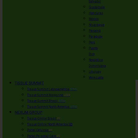
Salvador
Guatemala
Honduras
México
Nicaragua
Panamá
Paraguay
Perú
Puerto
Rico
República
Dominicana
Uruguay
Venezuela
TISSUE SUMMIT
Tissue Summit Latinoamérica
SITIO
Tissue Summit Magazine
LEER
Tissue Summit Brasil
SITIO
Tissue Summit North America
SITIO
NEXUM GROUP
Tissue Online Brasil
PT
Tissue Online North America
EN
Portal Celulose
PT
Portal Personal Care
PT