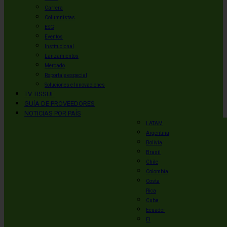
Carrera
Columnistas
ESG
Eventos
Institucional
Lanzamientos
Mercado
Reportaje especial
Soluciones e Innovaciones
TV TISSUE
GUÍA DE PROVEEDORES
NOTICIAS POR PAÍS
LATAM
Argentina
Bolivia
Brasil
Chile
Colombia
Costa
Rica
Cuba
Ecuador
El