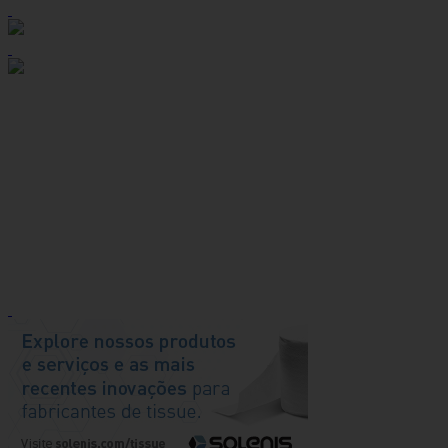
podrá visualizar el pedido, copiar y transferir los datos a
la herramienta Spares On-line, y así realizar el proceso
de compra, en sólo 10 segundos.
La interconexión con el Webshop también ahorra tiempo
e inversión a los clientes a través de la colaboración y la
tecnologia. La interfaz de CMMS es otra contribución de
liderazgo de Körber que sigue transformando la
evolución de la industria del tisú.
CONOZCA MAS
Spares On-line es sólo un ejemplo de cómo Körber ayuda
a sus clientes a ser competitivos y productivos.
Póngase
en contacto
con Körber para saber más sobre las
ventajas del webshop y otras innovaciones de Körber.
ACERCA DE KÖRBER TISSUE
El objetivo final de Körber es permitir el éxito continuo de
sus clientes. La empresa es el único proveedor
verdaderamente integrado y global de soluciones
avanzadas para la industria del tisú. Ofrece la cartera de
tecnologías más completa de la industria para ayudar a
los clientes en toda la cadena de valor, desde el rollo