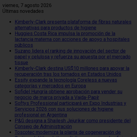
viernes, 7 agosto 2026
Últimas novedades
Kimberly-Clark presenta plataforma de fibras naturales
alternativas para productos de higiene
Huggies Costa Rica impulsa la promoción de la
lactancia materna con acciones de apoyo a hospitales
públicos
Suzano lidera el ranking de innovación del sector de
papel y celulosa y refuerza su apuesta por el mercado
tissue
Kimberly-Clark destina US$10 millones para apoyar la
recuperación tras los tornados en Estados Unidos
Essity expande la tecnología Coreless a nuevas
categorías y mercados en Europa
Sofidel Hungría obtiene aprobación para vender su
negocio de marca privada a Vajda-Papír
Softys Professional participará en Expo Industrias y
Servicios 2026 con sus soluciones de higiene
profesional en Argentina
P&G designa a Shailesh Jejurikar como presidente del
Consejo de Administración
Toscotec moderniza la planta de cogeneración de