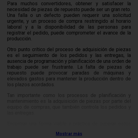
Para muchos convertidores, obtener y satisfacer la
necesidad de piezas de repuesto puede ser un gran reto.
Una falla o un defecto pueden requerir una solicitud
urgente, y un proceso de compra restringido al horario
laboral y a la disponibilidad de las personas para
registrar el pedido, puede comprometer el avance de la
producción.
Otro punto crítico del proceso de adquisición de piezas
es el seguimiento de los pedidos y las entregas, la
ausencia de programación y planificación de una orden de
trabajo puede ser frustrante. La falta de piezas de
repuesto puede provocar paradas de máquinas y
elevados gastos para mantener la producción dentro de
los plazos acordados.
Tan importante como los procesos de planificación y
mantenimiento es la adquisición de piezas por parte del
equipo de compras, que también controla los pedidos y
las entregas.
Encontrar una forma viable y práctica de superar estos
obstáculos no fue fácil – o ni siquiera posible – para
Mostrar más
muchos convertidores de tissue.