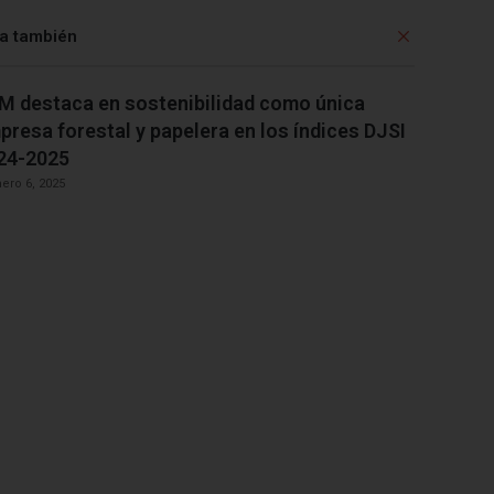
a también
C
e
r
M destaca en sostenibilidad como única
r
a
presa forestal y papelera en los índices DJSI
r
24-2025
ero 6, 2025