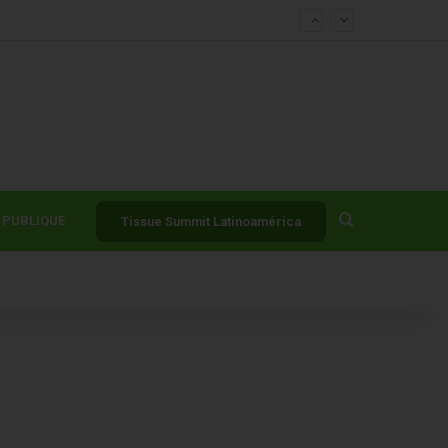
igiene profesional en Argentina
Buscar por
PUBLIQUE
Tissue Summit Latinoamérica