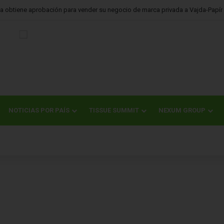
ional participará en Expo Industrias y Servicios 2026 con sus soluciones de h
NOTICIAS POR PAÍS
TISSUE SUMMIT
NEXUM GROUP