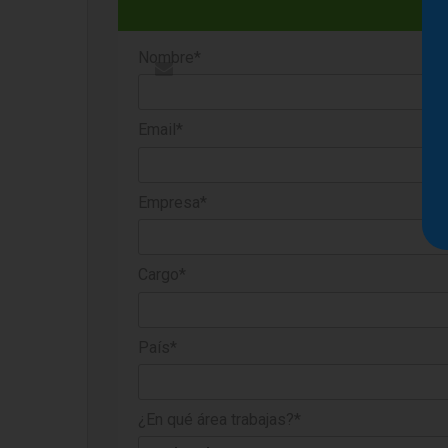
Nombre*
Email*
Empresa*
Cargo*
País*
¿En qué área trabajas?*