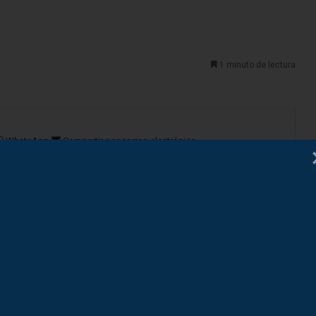
1 minuto de lectura
WhatsApp
Compartir por correo electrónico
ión sobre la industria del papel
 correo
electrónico