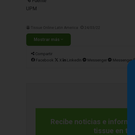
Fuente
UPM
Tissue Online Latin America
24/03/22
Mostrar más
Compartir
Facebook
X
LinkedIn
Messenger
Messenger
Recibe noticias e informac
tissue en tu