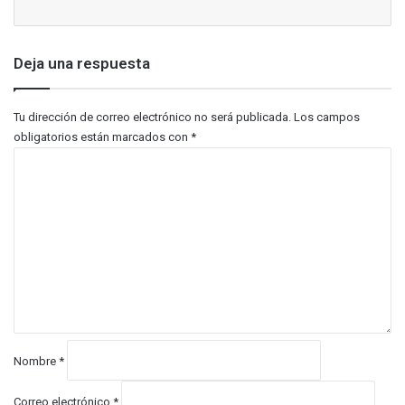
Deja una respuesta
Tu dirección de correo electrónico no será publicada.
Los campos
obligatorios están marcados con
*
C
o
m
e
n
t
a
r
i
o
*
Nombre
*
Correo electrónico
*