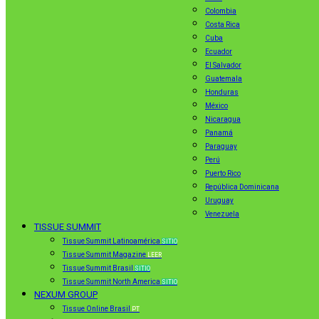
Colombia
Costa Rica
Cuba
Ecuador
El Salvador
Guatemala
Honduras
México
Nicaragua
Panamá
Paraguay
Perú
Puerto Rico
República Dominicana
Uruguay
Venezuela
TISSUE SUMMIT
Tissue Summit Latinoamérica
SITIO
Tissue Summit Magazine
LEER
Tissue Summit Brasil
SITIO
Tissue Summit North America
SITIO
NEXUM GROUP
Tissue Online Brasil
PT