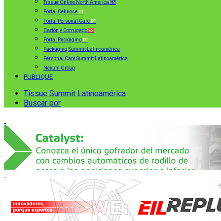
Tissue Online North America
EN
Portal Celulose
PT
Portal Personal Care
PT
Cartón y Corrugado
ES
Portal Packaging
PT
Packaging Summit Latinoamérica
Personal Care Summit Latinoamérica
Nexum Group
PUBLIQUE
Tissue Summit Latinoamérica
Buscar por