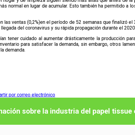
a el hogar y de limpieza siguen siendo más altas que antes de 
ás normal en lugar de acumular. Esto también ha permitido a los
en las ventas (0,2%)en el período de 52 semanas que finalizó el 
llegada del coronavirus y su rápida propagación durante el 2020
 tener cuidado al aumentar drásticamente la producción para 
 inventario para satisfacer la demanda, sin embargo, otros lame
e la demanda.
tir por correo electrónico
mación sobre la industria del papel tissue