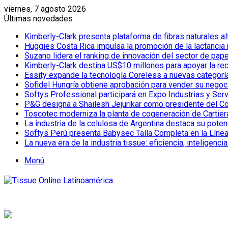
viernes, 7 agosto 2026
Últimas novedades
Kimberly-Clark presenta plataforma de fibras naturales a
Huggies Costa Rica impulsa la promoción de la lactancia
Suzano lidera el ranking de innovación del sector de pap
Kimberly-Clark destina US$10 millones para apoyar la re
Essity expande la tecnología Coreless a nuevas categor
Sofidel Hungría obtiene aprobación para vender su negoc
Softys Professional participará en Expo Industrias y Ser
P&G designa a Shailesh Jejurikar como presidente del C
Toscotec moderniza la planta de cogeneración de Cartiera d
La industria de la celulosa de Argentina destaca su poten
Softys Perú presenta Babysec Talla Completa en la Líne
La nueva era de la industria tissue: eficiencia, inteligenci
Menú