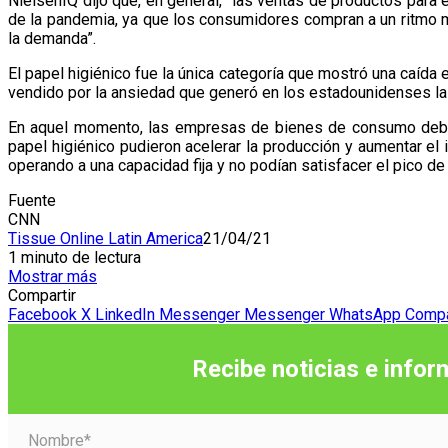
NielsenIQ dijo que, en general, “las ventas de productos par
de la pandemia, ya que los consumidores compran a un ritmo m
la demanda”.
El papel higiénico fue la única categoría que mostró una caída 
vendido por la ansiedad que generó en los estadounidenses la 
En aquel momento, las empresas de bienes de consumo debían
papel higiénico pudieron acelerar la producción y aumentar el
operando a una capacidad fija y no podían satisfacer el pico d
Fuente
CNN
Tissue Online Latin America
21/04/21
1 minuto de lectura
Mostrar más
Compartir
Facebook
X
LinkedIn
Messenger
Messenger
WhatsApp
Compar
Recibe noticias e infor
Nombre*