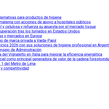
lternativas para productos de higiene
 materna con acciones de apoyo a hospitales públicos
el y celulosa y refuerza su apuesta por el mercado tissue
cuperación tras los tornados en Estados Unidos
ías y mercados en Europa
io de marca privada a Vajda-Papír
vicios 2026 con sus soluciones de higiene profesional en Argent
onsejo de Administración
el Vignaletto en Italia para mejorar la eficiencia energética
cial como principal generadora de valor de la cadena forestoindu
a 1 del Metro de Lima
a y competitividad