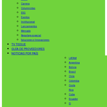
Carrera
Columnistas
ESG
Eventos
Institucional
Lanzamientos
Mercado
Reportaje especial
Soluciones e Innovaciones
TV TISSUE
GUÍA DE PROVEEDORES
NOTICIAS POR PAÍS
LATAM
Argentina
Bolivia
Brasil
Chile
Colombia
Costa
Rica
Cuba
Ecuador
El