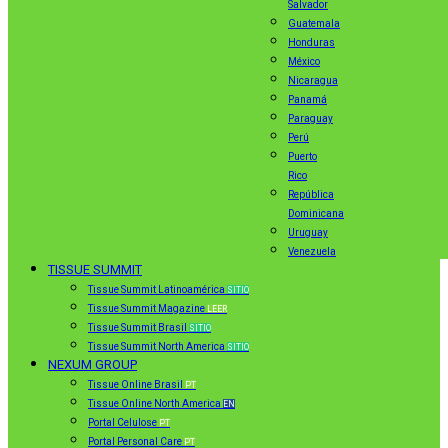
Salvador
Guatemala
Honduras
México
Nicaragua
Panamá
Paraguay
Perú
Puerto
Rico
República
Dominicana
Uruguay
Venezuela
TISSUE SUMMIT
Tissue Summit Latinoamérica
SITIO
Tissue Summit Magazine
LEER
Tissue Summit Brasil
SITIO
Tissue Summit North America
SITIO
NEXUM GROUP
Tissue Online Brasil
PT
Tissue Online North America
EN
Portal Celulose
PT
Portal Personal Care
PT