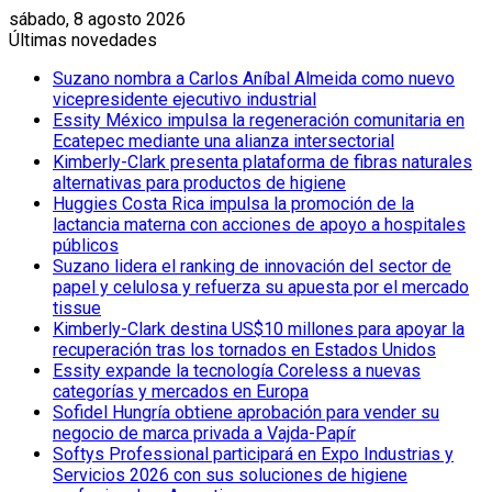
sábado, 8 agosto 2026
Últimas novedades
Suzano nombra a Carlos Aníbal Almeida como nuevo
vicepresidente ejecutivo industrial
Essity México impulsa la regeneración comunitaria en
Ecatepec mediante una alianza intersectorial
Kimberly-Clark presenta plataforma de fibras naturales
alternativas para productos de higiene
Huggies Costa Rica impulsa la promoción de la
lactancia materna con acciones de apoyo a hospitales
públicos
Suzano lidera el ranking de innovación del sector de
papel y celulosa y refuerza su apuesta por el mercado
tissue
Kimberly-Clark destina US$10 millones para apoyar la
recuperación tras los tornados en Estados Unidos
Essity expande la tecnología Coreless a nuevas
categorías y mercados en Europa
Sofidel Hungría obtiene aprobación para vender su
negocio de marca privada a Vajda-Papír
Softys Professional participará en Expo Industrias y
Servicios 2026 con sus soluciones de higiene