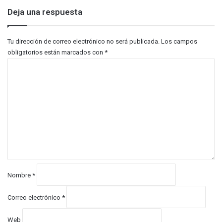
Deja una respuesta
Tu dirección de correo electrónico no será publicada.
Los campos
obligatorios están marcados con
*
C
o
m
e
n
t
a
r
i
o
*
Nombre
*
Correo electrónico
*
Web