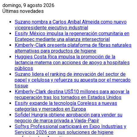
domingo, 9 agosto 2026
Últimas novedades
Suzano nombra a Carlos Aníbal Almeida como nuevo
vicepresidente ejecutivo industrial
Essity México impulsa la regeneración comunitaria en
Ecatepec mediante una alianza intersectorial
Kimberly-Clark presenta plataforma de fibras naturales
alternativas para productos de higiene
Huggies Costa Rica impulsa la promoción de la
lactancia materna con acciones de apoyo a hospitales
públicos
Suzano lidera el ranking de innovación del sector de
papel y celulosa y refuerza su apuesta por el mercado
tissue
Kimberly-Clark destina US$10 millones para apoyar la
recuperación tras los tornados en Estados Unidos
Essity expande la tecnología Coreless a nuevas
categorías y mercados en Europa
Sofidel Hungría obtiene aprobación para vender su
negocio de marca privada a Vajda-Papír
Softys Professional participará en Expo Industrias y
Servicios 2026 con sus soluciones de higiene