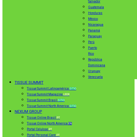
Salvador
Guatemala
Honduras
México
Nicaragua
Panamá
Paraguay
Perú
Puerto
Rico
República
Dominicana
Uruguay
Venezuela
TISSUE SUMMIT
Tissue Summit Latinoamérica
SITIO
Tissue Summit Magazine
LEER
Tissue Summit Brasil
SITIO
Tissue Summit North America
SITIO
NEXUM GROUP
Tissue Online Brasil
PT
Tissue Online North America
EN
Portal Celulose
PT
Portal Personal Care
PT