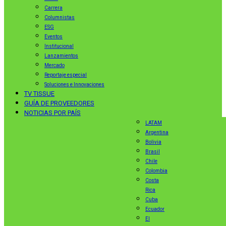
Carrera
Columnistas
ESG
Eventos
Institucional
Lanzamientos
Mercado
Reportaje especial
Soluciones e Innovaciones
TV TISSUE
GUÍA DE PROVEEDORES
NOTICIAS POR PAÍS
LATAM
Argentina
Bolivia
Brasil
Chile
Colombia
Costa
Rica
Cuba
Ecuador
El