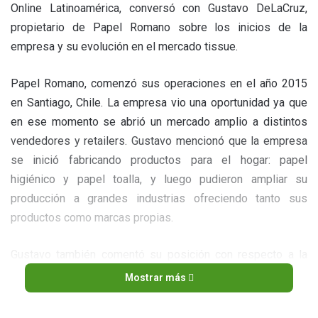
Online Latinoamérica, conversó con Gustavo DeLaCruz,
propietario de Papel Romano sobre los inicios de la
empresa y su evolución en el mercado tissue.
Papel Romano, comenzó sus operaciones en el año 2015
en Santiago, Chile. La empresa vio una oportunidad ya que
en ese momento se abrió un mercado amplio a distintos
vendedores y retailers. Gustavo mencionó que la empresa
se inició fabricando productos para el hogar: papel
higiénico y papel toalla, y luego pudieron ampliar su
producción a grandes industrias ofreciendo tanto sus
productos como marcas propias.
Gustavo también comentó su posición con respecto a la
demanda de los productos de higiene. “Al principio aumentó
Mostrar más
la demanda de los productos tissue para el hogar y bajó en
la parte institucional, pero eso fue solo al principio,