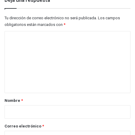
Deja una respuesta
Tu dirección de correo electrónico no será publicada.
Los campos
obligatorios están marcados con
*
C
o
m
e
n
t
a
r
Nombre
*
i
o
*
Correo electrónico
*