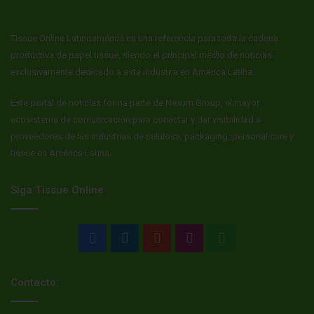
Tissue Online Latinoamérica es una referencia para toda la cadena
productiva de papel tissue, siendo el principal medio de noticias
exclusivamente dedicado a esta industria en América Latina.
Este portal de noticias forma parte de Nexum Group, el mayor
ecosistema de comunicación para conectar y dar visibilidad a
proveedores de las industrias de celulosa, packaging, personal care y
tissue en América Latina.
Siga Tissue Online
Facebook
LinkedIn
YouTube
Instagram
WhatsApp
Contacto: