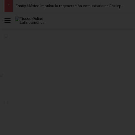
Essity México impulsa la regeneración comunitaria en Ecatepec mediante una alianza intersectorial
Menú