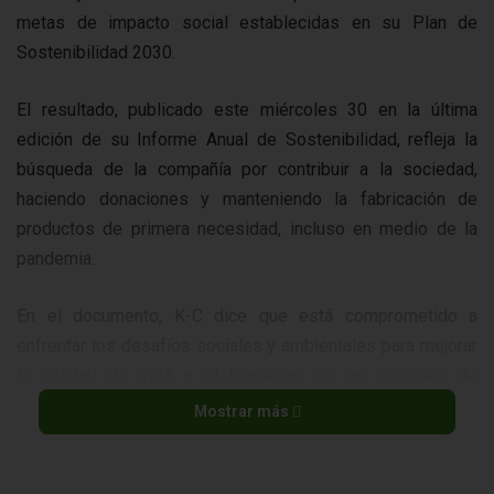
metas de impacto social establecidas en su Plan de
Sostenibilidad 2030.
El resultado, publicado este miércoles 30 en la última
edición de su Informe Anual de Sostenibilidad, refleja la
búsqueda de la compañía por contribuir a la sociedad,
haciendo donaciones y manteniendo la fabricación de
productos de primera necesidad, incluso en medio de la
pandemia.
En el documento, K-C dice que está comprometido a
enfrentar los desafíos sociales y ambientales para mejorar
la calidad de vida y el bienestar de mil millones de
personas en comunidades vulnerables de todo el mundo
Mostrar más
para 2030.
La empresa está a punto de cumplir 150 años y continúa