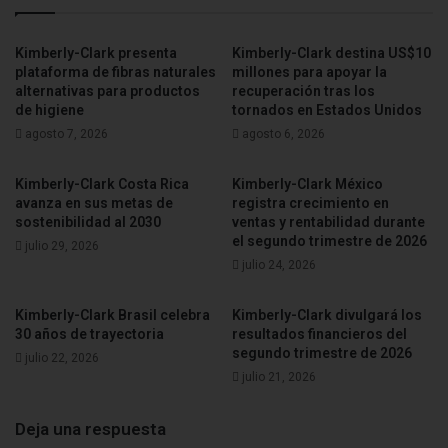
empresa tienen como objetivo contribuir a la salud y el
bienestar de las personas en todas las etapas de la vida,
Kimberly-Clark presenta
Kimberly-Clark destina US$10
cuestionar los estigmas relacionados con la menstruación,
plataforma de fibras naturales
millones para apoyar la
alternativas para productos
recuperación tras los
garantizar el acceso a la educación, defender el progreso
de higiene
tornados en Estados Unidos
de las niñas y mujeres y promover un mundo donde todos
agosto 7, 2026
agosto 6, 2026
tengan acceso a agua potable y saneamiento. Para
cumplirlos, K-C pretende invertir en iniciativas de valor
Kimberly-Clark Costa Rica
Kimberly-Clark México
compartido e innovación en sus marcas, buscando
avanza en sus metas de
registra crecimiento en
sostenibilidad al 2030
ventas y rentabilidad durante
alternativas de impacto para los desafíos globales.
el segundo trimestre de 2026
julio 29, 2026
julio 24, 2026
“El mundo está cambiando rápidamente y para tener la
escala de impacto positivo que buscamos, debemos
Kimberly-Clark Brasil celebra
Kimberly-Clark divulgará los
alinear nuestro negocio con lo que la sociedad realmente
30 años de trayectoria
resultados financieros del
segundo trimestre de 2026
julio 22, 2026
necesita en este momento. Hacemos la vida mejor cuando
julio 21, 2026
rompemos barreras y creamos oportunidades para el
propósito de nuestras marcas y productos ”, concluye
Deja una respuesta
Uribe.