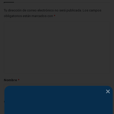
Tu dirección de correo electrónico no será publicada.
Los campos
obligatorios están marcados con
*
C
o
m
e
n
t
a
r
Nombre
*
i
o
*
Correo electrónico
*