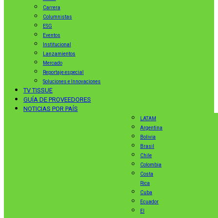
Carrera
Columnistas
ESG
Eventos
Institucional
Lanzamientos
Mercado
Reportaje especial
Soluciones e Innovaciones
TV TISSUE
GUÍA DE PROVEEDORES
NOTICIAS POR PAÍS
LATAM
Argentina
Bolivia
Brasil
Chile
Colombia
Costa
Rica
Cuba
Ecuador
El