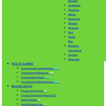
Salvador
Guatemala
Honduras
México
Nicaragua
Panamá
Paraguay
Perú
Puerto
Rico
República
Dominicana
Uruguay
Venezuela
TISSUE SUMMIT
Tissue Summit Latinoamérica
SITIO
Tissue Summit Magazine
LEER
Tissue Summit Brasil
SITIO
Tissue Summit North America
SITIO
NEXUM GROUP
Tissue Online Brasil
PT
Tissue Online North America
EN
Portal Celulose
PT
Portal Personal Care
PT