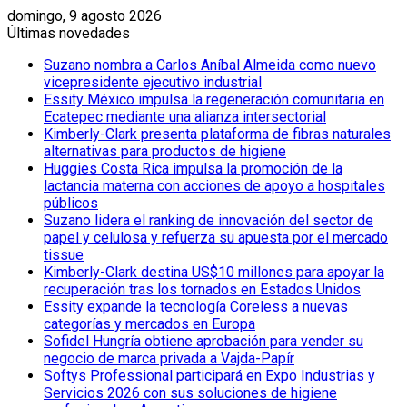
domingo, 9 agosto 2026
Últimas novedades
Suzano nombra a Carlos Aníbal Almeida como nuevo
vicepresidente ejecutivo industrial
Essity México impulsa la regeneración comunitaria en
Ecatepec mediante una alianza intersectorial
Kimberly-Clark presenta plataforma de fibras naturales
alternativas para productos de higiene
Huggies Costa Rica impulsa la promoción de la
lactancia materna con acciones de apoyo a hospitales
públicos
Suzano lidera el ranking de innovación del sector de
papel y celulosa y refuerza su apuesta por el mercado
tissue
Kimberly-Clark destina US$10 millones para apoyar la
recuperación tras los tornados en Estados Unidos
Essity expande la tecnología Coreless a nuevas
categorías y mercados en Europa
Sofidel Hungría obtiene aprobación para vender su
negocio de marca privada a Vajda-Papír
Softys Professional participará en Expo Industrias y
Servicios 2026 con sus soluciones de higiene