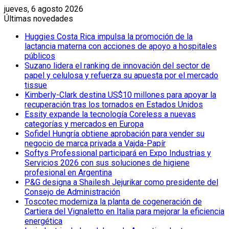
jueves, 6 agosto 2026
Últimas novedades
Huggies Costa Rica impulsa la promoción de la
lactancia materna con acciones de apoyo a hospitales
públicos
Suzano lidera el ranking de innovación del sector de
papel y celulosa y refuerza su apuesta por el mercado
tissue
Kimberly-Clark destina US$10 millones para apoyar la
recuperación tras los tornados en Estados Unidos
Essity expande la tecnología Coreless a nuevas
categorías y mercados en Europa
Sofidel Hungría obtiene aprobación para vender su
negocio de marca privada a Vajda-Papír
Softys Professional participará en Expo Industrias y
Servicios 2026 con sus soluciones de higiene
profesional en Argentina
P&G designa a Shailesh Jejurikar como presidente del
Consejo de Administración
Toscotec moderniza la planta de cogeneración de
Cartiera del Vignaletto en Italia para mejorar la eficiencia
energética