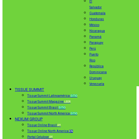
El
Salvador
Guatemala
Honduras
México
Nicaragua
Panamá
Paraguay
Perú
Puerto
Rico
República
Dominicana
Uruguay
Venezuela
TISSUE SUMMIT
Tissue Summit Latinoamérica
SITIO
Tissue Summit Magazine
LEER
Tissue Summit Brasil
SITIO
Tissue Summit North America
SITIO
NEXUM GROUP
Tissue Online Brasil
PT
Tissue Online North America
EN
Portal Celulose
PT