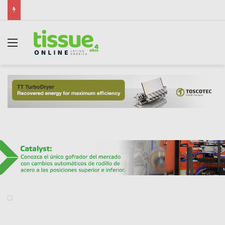
Kimberly-Clark presenta plataforma de fibras naturales alternativas para productos de higiene
Menú