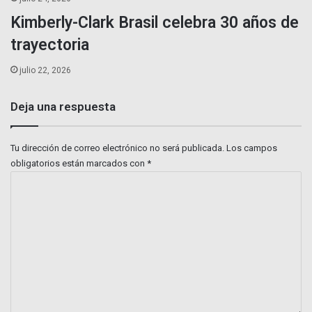
Kimberly-Clark Brasil celebra 30 años de
trayectoria
julio 22, 2026
Deja una respuesta
Tu dirección de correo electrónico no será publicada.
Los campos
obligatorios están marcados con
*
C
o
m
e
n
t
a
r
i