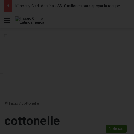
Kimberly-Clark destina US$10 millones para apoyar la recuperación tras los tornados en Estados Unidos
Menú
Inicio
/
cottonelle
cottonelle
Noticias