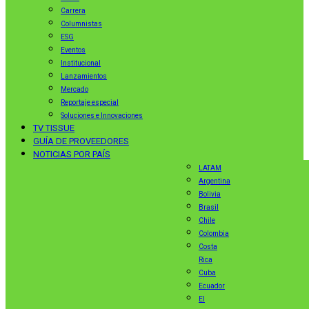
Carrera
Columnistas
ESG
Eventos
Institucional
Lanzamientos
Mercado
Reportaje especial
Soluciones e Innovaciones
TV TISSUE
GUÍA DE PROVEEDORES
NOTICIAS POR PAÍS
LATAM
Argentina
Bolivia
Brasil
Chile
Colombia
Costa
Rica
Cuba
Ecuador
El