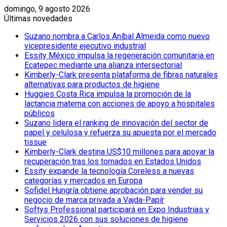
domingo, 9 agosto 2026
Últimas novedades
Suzano nombra a Carlos Aníbal Almeida como nuevo
vicepresidente ejecutivo industrial
Essity México impulsa la regeneración comunitaria en
Ecatepec mediante una alianza intersectorial
Kimberly-Clark presenta plataforma de fibras naturales
alternativas para productos de higiene
Huggies Costa Rica impulsa la promoción de la
lactancia materna con acciones de apoyo a hospitales
públicos
Suzano lidera el ranking de innovación del sector de
papel y celulosa y refuerza su apuesta por el mercado
tissue
Kimberly-Clark destina US$10 millones para apoyar la
recuperación tras los tornados en Estados Unidos
Essity expande la tecnología Coreless a nuevas
categorías y mercados en Europa
Sofidel Hungría obtiene aprobación para vender su
negocio de marca privada a Vajda-Papír
Softys Professional participará en Expo Industrias y
Servicios 2026 con sus soluciones de higiene