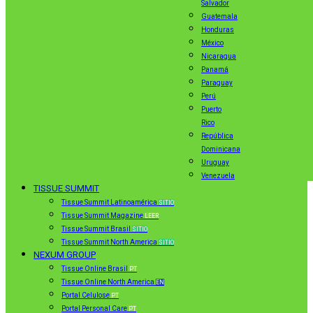
Salvador
Guatemala
Honduras
México
Nicaragua
Panamá
Paraguay
Perú
Puerto
Rico
República
Dominicana
Uruguay
Venezuela
TISSUE SUMMIT
Tissue Summit Latinoamérica
SITIO
Tissue Summit Magazine
LEER
Tissue Summit Brasil
SITIO
Tissue Summit North America
SITIO
NEXUM GROUP
Tissue Online Brasil
PT
Tissue Online North America
EN
Portal Celulose
PT
Portal Personal Care
PT