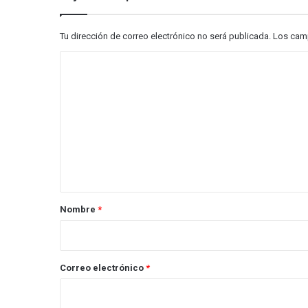
Tu dirección de correo electrónico no será publicada.
Los cam
C
o
m
e
n
t
a
r
Nombre
*
i
o
*
Correo electrónico
*