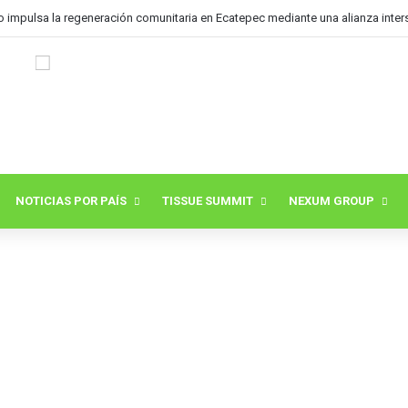
o impulsa la regeneración comunitaria en Ecatepec mediante una alianza inters
NOTICIAS POR PAÍS
TISSUE SUMMIT
NEXUM GROUP