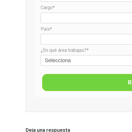
Cargo*
País*
¿En qué área trabajas?*
R
Deja una respuesta