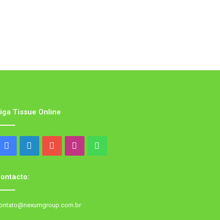
iga Tissue Online
Facebook
LinkedIn
YouTube
Instagram
WhatsApp
ontacto:
ontato@nexumgroup.com.br