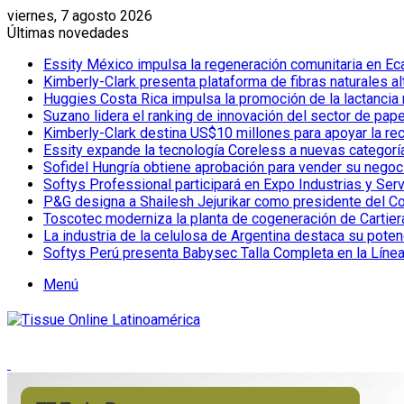
viernes, 7 agosto 2026
Últimas novedades
Essity México impulsa la regeneración comunitaria en Eca
Kimberly-Clark presenta plataforma de fibras naturales a
Huggies Costa Rica impulsa la promoción de la lactancia
Suzano lidera el ranking de innovación del sector de pap
Kimberly-Clark destina US$10 millones para apoyar la re
Essity expande la tecnología Coreless a nuevas categor
Sofidel Hungría obtiene aprobación para vender su negoc
Softys Professional participará en Expo Industrias y Ser
P&G designa a Shailesh Jejurikar como presidente del C
Toscotec moderniza la planta de cogeneración de Cartiera d
La industria de la celulosa de Argentina destaca su poten
Softys Perú presenta Babysec Talla Completa en la Líne
Menú