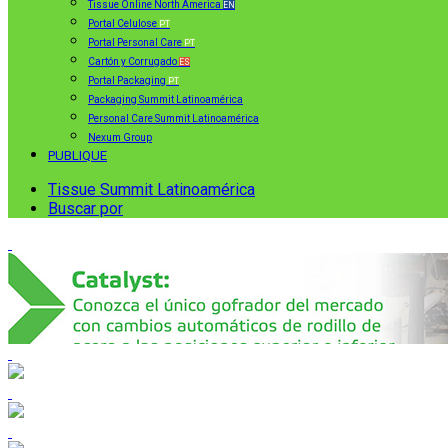
Tissue Online North America
EN
Portal Celulose
PT
Portal Personal Care
PT
Cartón y Corrugado
ES
Portal Packaging
PT
Packaging Summit Latinoamérica
Personal Care Summit Latinoamérica
Nexum Group
PUBLIQUE
Tissue Summit Latinoamérica
Buscar por