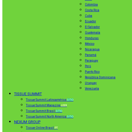
Colombia
Costa Rica
Cuba
Ecuador
El Salvador
Guatemala
Honduras
México
Nicaragua
Panamá
Paraguay
Perú
Puerto Rico
República Dominicana
Uruguay
Venezuela
TISSUE SUMMIT
Tissue Summit Latinoamérica
SITIO
Tissue Summit Magazine
LEER
Tissue Summit Brasil
SITIO
Tissue Summit North America
SITIO
NEXUM GROUP
Tissue Online Brasil
PT