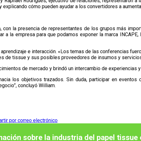
 y Raphael Rodrigues, ejecutivo de relaciones, representaron a
 y explicando cómo pueden ayudar a los convertidores a aumentar 
ia, con la presencia de representantes de los grupos más import
tar a la empresa para que podamos exponer la marca INCAPE, l
 aprendizaje e interacción. «Los temas de las conferencias fuer
antes de tissue y sus posibles proveedores de insumos y servicio
cimientos de mercado y brindó un intercambio de experiencias 
cia los objetivos trazados. Sin duda, participar en eventos
egocio”, concluyó William.
tir por correo electrónico
mación sobre la industria del papel tissue