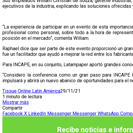
Sus empleados William Christian de Souza, gerente industrial,
ejecutivos de la industria, explicando las soluciones ofrecidas
“La experiencia de participar en un evento de esta importanc
profesional como personal, sobre todo a la hora de represen
posición en el mercado”, comenta William.
Raphael dice que ser parte de este evento proporcionó un gran
fue un facilitador que ayudó a mejorar la red entre los fabric
Para INCAPE, en su conjunto, Latampaper aportó grandes cono
“Considero la conferencia como un gran paso para INCAPE ha
impulsará y abrirá un nuevo abanico de oportunidades para el n
Tissue Online Latin America
29/11/21
1 minuto de lectura
Mostrar más
Compartir
Facebook
X
LinkedIn
Messenger
Messenger
WhatsApp
Compar
Recibe noticias e infor