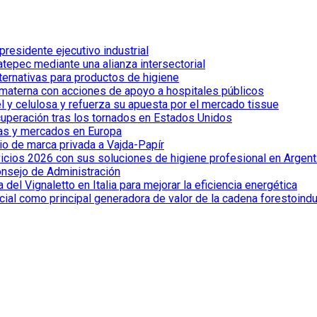
esidente ejecutivo industrial
tepec mediante una alianza intersectorial
lternativas para productos de higiene
 materna con acciones de apoyo a hospitales públicos
el y celulosa y refuerza su apuesta por el mercado tissue
cuperación tras los tornados en Estados Unidos
ías y mercados en Europa
io de marca privada a Vajda-Papír
vicios 2026 con sus soluciones de higiene profesional en Argent
onsejo de Administración
el Vignaletto en Italia para mejorar la eficiencia energética
cial como principal generadora de valor de la cadena forestoindu