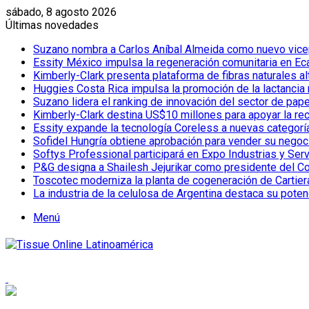
sábado, 8 agosto 2026
Últimas novedades
Suzano nombra a Carlos Aníbal Almeida como nuevo vicepr
Essity México impulsa la regeneración comunitaria en Eca
Kimberly-Clark presenta plataforma de fibras naturales a
Huggies Costa Rica impulsa la promoción de la lactancia
Suzano lidera el ranking de innovación del sector de pap
Kimberly-Clark destina US$10 millones para apoyar la re
Essity expande la tecnología Coreless a nuevas categor
Sofidel Hungría obtiene aprobación para vender su negoc
Softys Professional participará en Expo Industrias y Ser
P&G designa a Shailesh Jejurikar como presidente del C
Toscotec moderniza la planta de cogeneración de Cartiera d
La industria de la celulosa de Argentina destaca su poten
Menú