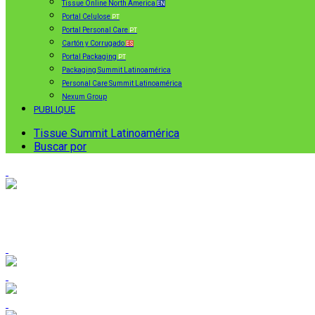
Tissue Online North America
EN
Portal Celulose
PT
Portal Personal Care
PT
Cartón y Corrugado
ES
Portal Packaging
PT
Packaging Summit Latinoamérica
Personal Care Summit Latinoamérica
Nexum Group
PUBLIQUE
Tissue Summit Latinoamérica
Buscar por