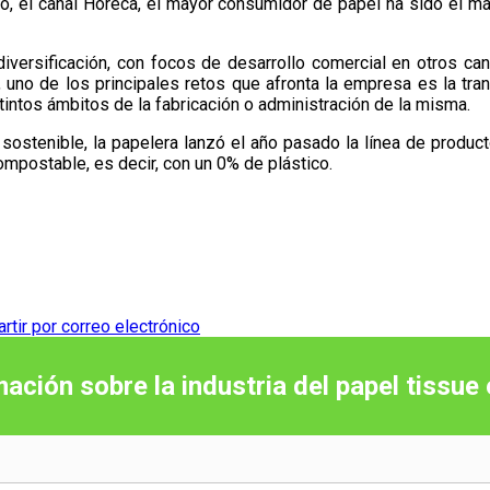
, el canal Horeca, el mayor consumidor de papel ha sido el má
iversificación, con focos de desarrollo comercial en otros ca
 uno de los principales retos que afronta la empresa es la tran
tintos ámbitos de la fabricación o administración de la misma.
s sostenible, la papelera lanzó el año pasado la línea de produc
postable, es decir, con un 0% de plástico.
tir por correo electrónico
mación sobre la industria del papel tissue