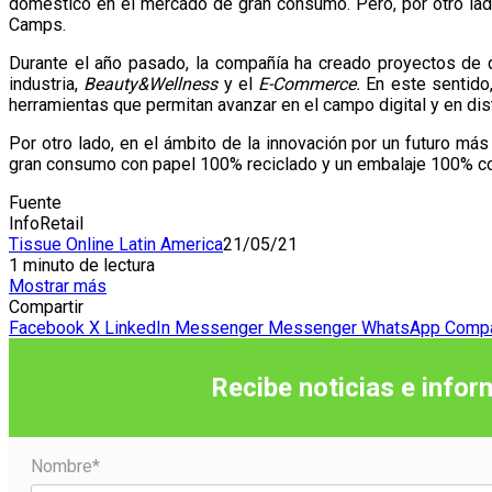
doméstico en el mercado de gran consumo. Pero, por otro lado
Camps.
Durante el año pasado, la compañía ha creado proyectos de d
industria,
Beauty&Wellness
y el
E-C
ommerce.
En este sentido,
herramientas que permitan avanzar en el campo digital y en dis
Por otro lado, en el ámbito de la innovación por un futuro má
gran consumo con papel 100% reciclado y un embalaje 100% com
Fuente
InfoRetail
Tissue Online Latin America
21/05/21
1 minuto de lectura
Mostrar más
Compartir
Facebook
X
LinkedIn
Messenger
Messenger
WhatsApp
Compar
Recibe noticias e infor
Nombre*