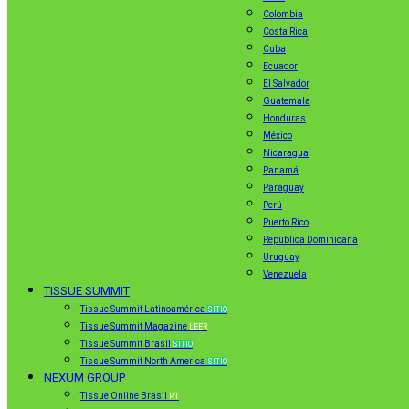
Colombia
Costa Rica
Cuba
Ecuador
El Salvador
Guatemala
Honduras
México
Nicaragua
Panamá
Paraguay
Perú
Puerto Rico
República Dominicana
Uruguay
Venezuela
TISSUE SUMMIT
Tissue Summit Latinoamérica
SITIO
Tissue Summit Magazine
LEER
Tissue Summit Brasil
SITIO
Tissue Summit North America
SITIO
NEXUM GROUP
Tissue Online Brasil
PT