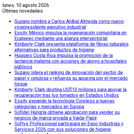
lunes, 10 agosto 2026
Últimas novedades
Suzano nombra a Carlos Aníbal Almeida como nuevo
vicepresidente ejecutivo industrial
Essity México impulsa la regeneración comunitaria en
Ecatepec mediante una alianza intersectorial
Kimberly-Clark presenta plataforma de fibras naturales
alternativas para productos de higiene
Huggies Costa Rica impulsa la promoción de la
lactancia materna con acciones de apoyo a hospitales
públicos
Suzano lidera el ranking de innovación del sector de
papel y celulosa y refuerza su apuesta por el mercado
tissue
Kimberly-Clark destina US$10 millones para apoyar la
recuperación tras los tornados en Estados Unidos
Essity expande la tecnología Coreless a nuevas
categorías y mercados en Europa
Sofidel Hungría obtiene aprobación para vender su
negocio de marca privada a Vajda-Papír
Softys Professional participará en Expo Industrias y
Servicios 2026 con sus soluciones de higiene