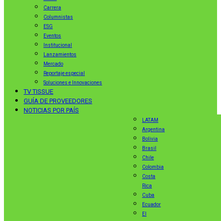
Carrera
Columnistas
ESG
Eventos
Institucional
Lanzamientos
Mercado
Reportaje especial
Soluciones e Innovaciones
TV TISSUE
GUÍA DE PROVEEDORES
NOTICIAS POR PAÍS
LATAM
Argentina
Bolivia
Brasil
Chile
Colombia
Costa
Rica
Cuba
Ecuador
El