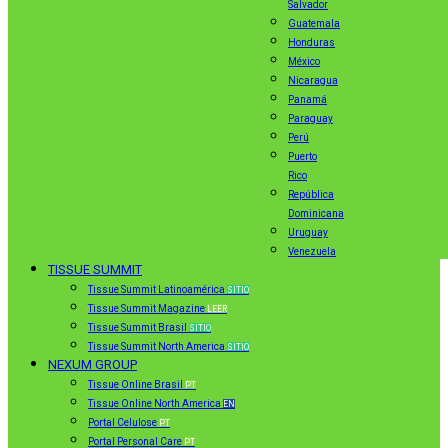
Salvador
Guatemala
Honduras
México
Nicaragua
Panamá
Paraguay
Perú
Puerto
Rico
República
Dominicana
Uruguay
Venezuela
TISSUE SUMMIT
Tissue Summit Latinoamérica
SITIO
Tissue Summit Magazine
LEER
Tissue Summit Brasil
SITIO
Tissue Summit North America
SITIO
NEXUM GROUP
Tissue Online Brasil
PT
Tissue Online North America
EN
Portal Celulose
PT
Portal Personal Care
PT