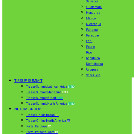
Salvador
Guatemala
Honduras
México
Nicaragua
Panamá
Paraguay
Perú
Puerto
Rico
República
Dominicana
Uruguay
Venezuela
TISSUE SUMMIT
Tissue Summit Latinoamérica
SITIO
Tissue Summit Magazine
LEER
Tissue Summit Brasil
SITIO
Tissue Summit North America
SITIO
NEXUM GROUP
Tissue Online Brasil
PT
Tissue Online North America
EN
Portal Celulose
PT
Portal Personal Care
PT