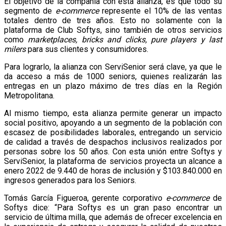
El objetivo de la compañía con esta alianza, es que todo su
segmento de
e-
commerce
represente el 10% de las ventas
totales dentro de tres años. Esto no solamente con la
plataforma de Club Softys, sino también de otros servicios
como
marketplaces, bricks and clicks, pure players y last
milers
para sus clientes y consumidores.
Para lograrlo, la alianza con ServiSenior será clave, ya que le
da acceso a más de 1000 seniors, quienes realizarán las
entregas en un plazo máximo de tres días en la Región
Metropolitana.
Al mismo tiempo, esta alianza permite generar un impacto
social positivo, apoyando a un segmento de la población con
escasez de posibilidades laborales, entregando un servicio
de calidad a través de despachos inclusivos realizados por
personas sobre los 50 años. Con esta unión entre Softys y
ServiSenior, la plataforma de servicios proyecta un alcance a
enero 2022 de 9.440 de horas de inclusión y $103.840.000 en
ingresos generados para los Seniors.
Tomás García Figueroa, gerente corporativo
e-commerce
de
Softys dice: “Para Softys es un gran paso encontrar un
servicio de última milla, que además de ofrecer excelencia en