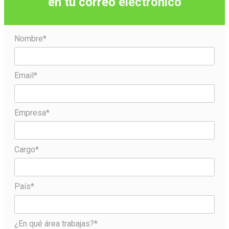
en tu correo
electrónico
Nombre*
Email*
Empresa*
Cargo*
País*
¿En qué área trabajas?*