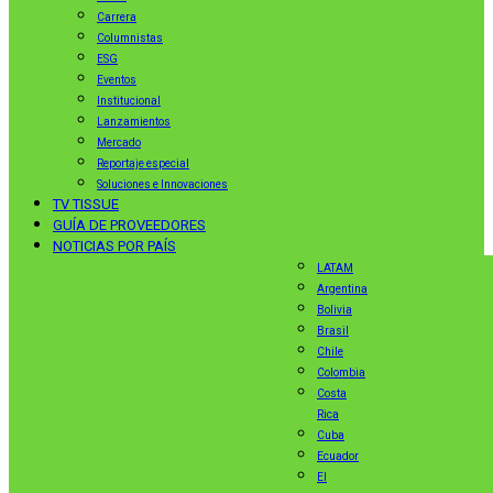
Carrera
Columnistas
ESG
Eventos
Institucional
Lanzamientos
Mercado
Reportaje especial
Soluciones e Innovaciones
TV TISSUE
GUÍA DE PROVEEDORES
NOTICIAS POR PAÍS
LATAM
Argentina
Bolivia
Brasil
Chile
Colombia
Costa
Rica
Cuba
Ecuador
El