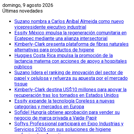
domingo, 9 agosto 2026
Últimas novedades
Suzano nombra a Carlos Aníbal Almeida como nuevo
vicepresidente ejecutivo industrial
Essity México impulsa la regeneración comunitaria en
Ecatepec mediante una alianza intersectorial
Kimberly-Clark presenta plataforma de fibras naturales
alternativas para productos de higiene
Huggies Costa Rica impulsa la promoción de la
lactancia materna con acciones de apoyo a hospitales
públicos
Suzano lidera el ranking de innovación del sector de
papel y celulosa y refuerza su apuesta por el mercado
tissue
Kimberly-Clark destina US$10 millones para apoyar la
recuperación tras los tornados en Estados Unidos
Essity expande la tecnología Coreless a nuevas
categorías y mercados en Europa
Sofidel Hungría obtiene aprobación para vender su
negocio de marca privada a Vajda-Papír
Softys Professional participará en Expo Industrias y
Servicios 2026 con sus soluciones de higiene