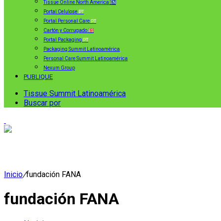
Tissue Online North America
EN
Portal Celulose
PT
Portal Personal Care
PT
Cartón y Corrugado
ES
Portal Packaging
PT
Packaging Summit Latinoamérica
Personal Care Summit Latinoamérica
Nexum Group
PUBLIQUE
Tissue Summit Latinoamérica
Buscar por
Inicio
/
fundación FANA
fundación FANA