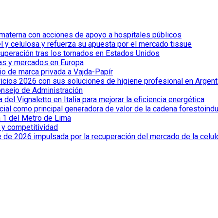
 materna con acciones de apoyo a hospitales públicos
el y celulosa y refuerza su apuesta por el mercado tissue
cuperación tras los tornados en Estados Unidos
ías y mercados en Europa
io de marca privada a Vajda-Papír
vicios 2026 con sus soluciones de higiene profesional en Argent
onsejo de Administración
el Vignaletto en Italia para mejorar la eficiencia energética
cial como principal generadora de valor de la cadena forestoindu
a 1 del Metro de Lima
a y competitividad
e de 2026 impulsada por la recuperación del mercado de la celu