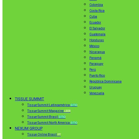
Colombia
Costa Rica
Cuba
Ecuador
El Salvador
Guatemala
Honduras
México
Nicaragua
Panamá
Paraguay
Perú
Puerto Rico
República Dominicana
Uruguay
Venezuela
TISSUE SUMMIT
Tissue Summit Latinoamérica
SITIO
Tissue Summit Magazine
LEER
Tissue Summit Brasil
SITIO
Tissue Summit North America
SITIO
NEXUM GROUP
Tissue Online Brasil
PT