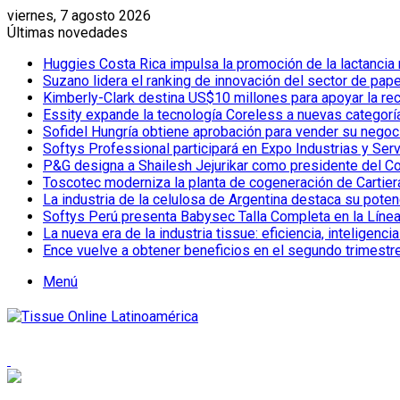
viernes, 7 agosto 2026
Últimas novedades
Huggies Costa Rica impulsa la promoción de la lactancia
Suzano lidera el ranking de innovación del sector de pap
Kimberly-Clark destina US$10 millones para apoyar la re
Essity expande la tecnología Coreless a nuevas categor
Sofidel Hungría obtiene aprobación para vender su negoc
Softys Professional participará en Expo Industrias y Ser
P&G designa a Shailesh Jejurikar como presidente del C
Toscotec moderniza la planta de cogeneración de Cartiera d
La industria de la celulosa de Argentina destaca su poten
Softys Perú presenta Babysec Talla Completa en la Líne
La nueva era de la industria tissue: eficiencia, inteligenci
Ence vuelve a obtener beneficios en el segundo trimestr
Menú