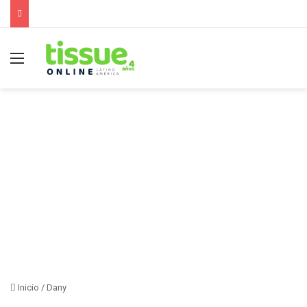
Menú
Inicio
/
Dany