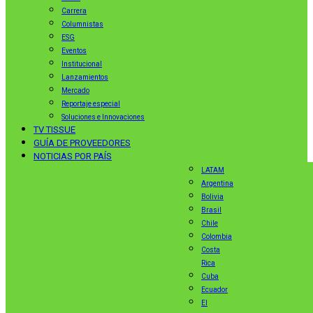
Carrera
Columnistas
ESG
Eventos
Institucional
Lanzamientos
Mercado
Reportaje especial
Soluciones e Innovaciones
TV TISSUE
GUÍA DE PROVEEDORES
NOTICIAS POR PAÍS
LATAM
Argentina
Bolivia
Brasil
Chile
Colombia
Costa
Rica
Cuba
Ecuador
El