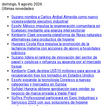
domingo, 9 agosto 2026
Últimas novedades
Suzano nombra a Carlos Aníbal Almeida como nuevo
vicepresidente ejecutivo industrial
Essity México impulsa la regeneración comunitaria en
Ecatepec mediante una alianza intersectorial
Kimberly-Clark presenta plataforma de fibras naturales
alternativas para productos de higiene
Huggies Costa Rica impulsa la promoción de la
lactancia materna con acciones de apoyo a hospitales
públicos
Suzano lidera el ranking de innovación del sector de
papel y celulosa y refuerza su apuesta por el mercado
tissue
Kimberly-Clark destina US$10 millones para apoyar la
recuperación tras los tornados en Estados Unidos
Essity expande la tecnología Coreless a nuevas
categorías y mercados en Europa
Sofidel Hungría obtiene aprobación para vender su
negocio de marca privada a Vajda-Papír
Softys Professional participará en Expo Industrias y
Servicios 2026 con sus soluciones de higiene