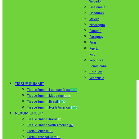
Salvador
Guatemala
Honduras
México
Nicaragua
Panamá
Paraguay
Perú
Puerto
Rico
República
Dominicana
Uruguay
Venezuela
TISSUE SUMMIT
Tissue Summit Latinoamérica
SITIO
Tissue Summit Magazine
LEER
Tissue Summit Brasil
SITIO
Tissue Summit North America
SITIO
NEXUM GROUP
Tissue Online Brasil
PT
Tissue Online North America
EN
Portal Celulose
PT
Portal Personal Care
PT