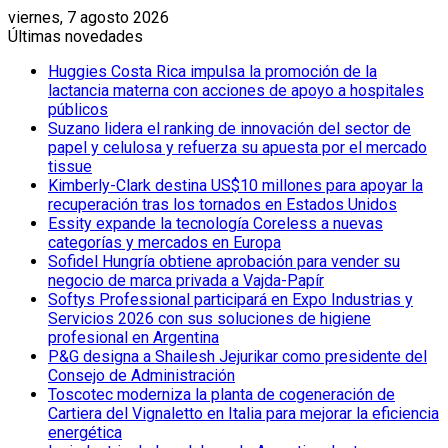
viernes, 7 agosto 2026
Últimas novedades
Huggies Costa Rica impulsa la promoción de la
lactancia materna con acciones de apoyo a hospitales
públicos
Suzano lidera el ranking de innovación del sector de
papel y celulosa y refuerza su apuesta por el mercado
tissue
Kimberly-Clark destina US$10 millones para apoyar la
recuperación tras los tornados en Estados Unidos
Essity expande la tecnología Coreless a nuevas
categorías y mercados en Europa
Sofidel Hungría obtiene aprobación para vender su
negocio de marca privada a Vajda-Papír
Softys Professional participará en Expo Industrias y
Servicios 2026 con sus soluciones de higiene
profesional en Argentina
P&G designa a Shailesh Jejurikar como presidente del
Consejo de Administración
Toscotec moderniza la planta de cogeneración de
Cartiera del Vignaletto en Italia para mejorar la eficiencia
energética