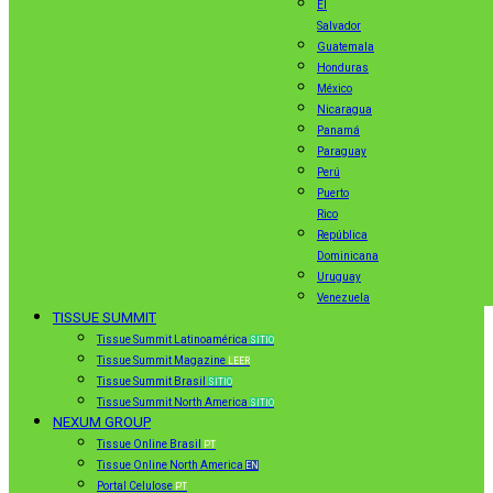
El
Salvador
Guatemala
Honduras
México
Nicaragua
Panamá
Paraguay
Perú
Puerto
Rico
República
Dominicana
Uruguay
Venezuela
TISSUE SUMMIT
Tissue Summit Latinoamérica
SITIO
Tissue Summit Magazine
LEER
Tissue Summit Brasil
SITIO
Tissue Summit North America
SITIO
NEXUM GROUP
Tissue Online Brasil
PT
Tissue Online North America
EN
Portal Celulose
PT