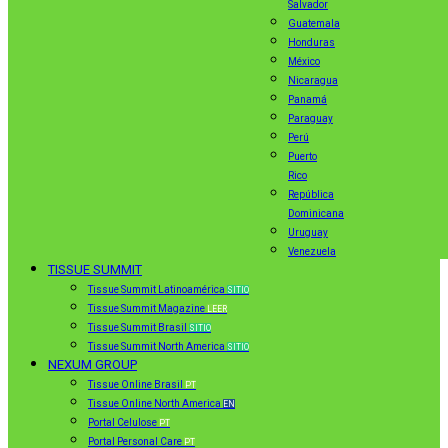
Salvador
Guatemala
Honduras
México
Nicaragua
Panamá
Paraguay
Perú
Puerto
Rico
República
Dominicana
Uruguay
Venezuela
TISSUE SUMMIT
Tissue Summit Latinoamérica
SITIO
Tissue Summit Magazine
LEER
Tissue Summit Brasil
SITIO
Tissue Summit North America
SITIO
NEXUM GROUP
Tissue Online Brasil
PT
Tissue Online North America
EN
Portal Celulose
PT
Portal Personal Care
PT