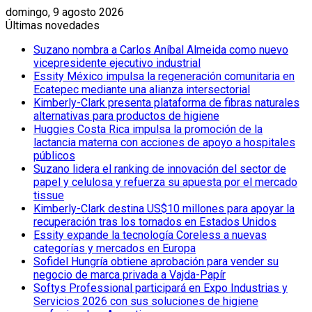
domingo, 9 agosto 2026
Últimas novedades
Suzano nombra a Carlos Aníbal Almeida como nuevo
vicepresidente ejecutivo industrial
Essity México impulsa la regeneración comunitaria en
Ecatepec mediante una alianza intersectorial
Kimberly-Clark presenta plataforma de fibras naturales
alternativas para productos de higiene
Huggies Costa Rica impulsa la promoción de la
lactancia materna con acciones de apoyo a hospitales
públicos
Suzano lidera el ranking de innovación del sector de
papel y celulosa y refuerza su apuesta por el mercado
tissue
Kimberly-Clark destina US$10 millones para apoyar la
recuperación tras los tornados en Estados Unidos
Essity expande la tecnología Coreless a nuevas
categorías y mercados en Europa
Sofidel Hungría obtiene aprobación para vender su
negocio de marca privada a Vajda-Papír
Softys Professional participará en Expo Industrias y
Servicios 2026 con sus soluciones de higiene