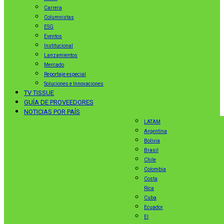
Carrera
Columnistas
ESG
Eventos
Institucional
Lanzamientos
Mercado
Reportaje especial
Soluciones e Innovaciones
TV TISSUE
GUÍA DE PROVEEDORES
NOTICIAS POR PAÍS
LATAM
Argentina
Bolivia
Brasil
Chile
Colombia
Costa
Rica
Cuba
Ecuador
El