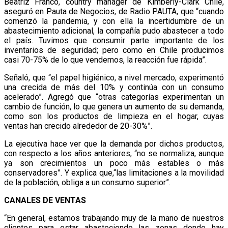
Beatriz Franco, country manager de Kimberly-Clark Chile,
aseguró en Pauta de Negocios, de Radio PAUTA, que “cuando
comenzó la pandemia, y con ella la incertidumbre de un
abastecimiento adicional, la compañía pudo abastecer a todo
el país. Tuvimos que consumir parte importante de los
inventarios de seguridad; pero como en Chile producimos
casi 70-75% de lo que vendemos, la reacción fue rápida”.
Señaló, que “el papel higiénico, a nivel mercado, experimentó
una crecida de más del 10% y continúa con un consumo
acelerado”. Agregó que “otras categorías experimentan un
cambio de función, lo que genera un aumento de su demanda,
como son los productos de limpieza en el hogar, cuyas
ventas han crecido alrededor de 20-30%”.
La ejecutiva hace ver que la demanda por dichos productos,
con respecto a los años anteriores, “no se normaliza, aunque
ya son crecimientos un poco más estables o más
conservadores”. Y explica que,“las limitaciones a la movilidad
de la población, obliga a un consumo superior”.
CANALES DE VENTAS
“En general, estamos trabajando muy de la mano de nuestros
clientes para estar abasteciendo las zonas donde hay